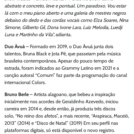
abstrato e concreto, leve e pontual. Um paradoxo. Vou estar
lá com o meu piano aberto e uma galeria de mestres negros
debaixo do dedo e das cordas vocais como Elza Soares, Nina
Simone, Gilberto Gil, Dona Ivone Lara, Luiz Melodia, Luedji
Luna e Martinho da Vila”,
adianta
.
Duo Àvuá –
Formado em 2019, o Duo Àvuá junta dois
talentos, Bruna Black e Jota Pê, que passeiam pela música
brasileira contemporânea. Apesar do pouco tempo de
estrada, foram indicados ao Grammy Latino em 2021 e a
canção autoral “Comum” faz parte da programação do canal
internacional Colors.
Bruno Berle
– Artista alagoano, que bebeu a inspiração
inicialmente nos acordes de Geraldinho Azevedo, iniciou
carreira em 2014 e, desde então, já produziu três discos
solo, “No reino dos afetos”, a mais recente, “Arapiraca, Maceió,
2013” (2014) e “Disco de Natal” (2019) Em seu perfil nas
plataformas digitais, só está disponível o novo registro.