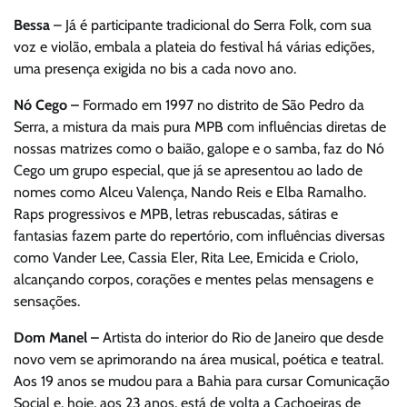
Bessa
– Já é participante tradicional do Serra Folk, com sua
voz e violão, embala a plateia do festival há várias edições,
uma presença exigida no bis a cada novo ano.
Nó Cego –
Formado em 1997 no distrito de São Pedro da
Serra, a mistura da mais pura MPB com influências diretas de
nossas matrizes como o baião, galope e o samba, faz do Nó
Cego um grupo especial, que já se apresentou ao lado de
nomes como Alceu Valença, Nando Reis e Elba Ramalho.
Raps progressivos e MPB, letras rebuscadas, sátiras e
fantasias fazem parte do repertório, com influências diversas
como Vander Lee, Cassia Eler, Rita Lee, Emicida e Criolo,
alcançando corpos, corações e mentes pelas mensagens e
sensações.
Dom Manel –
Artista do interior do Rio de Janeiro que desde
novo vem se aprimorando na área musical, poética e teatral.
Aos 19 anos se mudou para a Bahia para cursar Comunicação
Social e, hoje, aos 23 anos, está de volta a Cachoeiras de