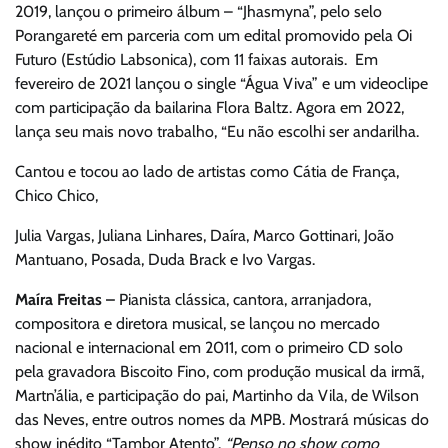
2019, lançou o primeiro álbum – “Jhasmyna”, pelo selo
Porangareté em parceria com um edital promovido pela Oi
Futuro (Estúdio Labsonica), com 11 faixas autorais. Em
fevereiro de 2021 lançou o single “Água Viva” e um videoclipe
com participação da bailarina Flora Baltz. Agora em 2022,
lança seu mais novo trabalho, “Eu não escolhi ser andarilha.
Cantou e tocou ao lado de artistas como Cátia de França,
Chico Chico,
Julia Vargas, Juliana Linhares, Daíra, Marco Gottinari, João
Mantuano, Posada, Duda Brack e Ivo Vargas.
Maíra Freitas –
Pianista
clássica, cantora, arranjadora,
compositora e diretora musical, se lançou no mercado
nacional e internacional em 2011, com o primeiro CD solo
pela gravadora Biscoito Fino, com produção musical da irmã,
Martn’ália, e participação do pai, Martinho da Vila, de Wilson
das Neves, entre outros nomes da MPB. Mostrará músicas do
show inédito “Tambor Atento”.
“Penso no show como