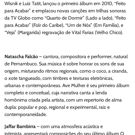
Wisnik e Luiz Tatit, lançou o primeiro álbum em 2010, “Feito
para Acabar” e emplacou novas canções em trilhas sonoras
da TV Globo como “Quarto de Dormir” (Lado a lado), “Feito
para Acabar” (Folr do Caribe), “Um de Nós” (Em Família), e
“Veja” (Margarida) regravação de Vital Farias (Velho Chico).
Natascha Falcão
– cantora, compositora e performer, natural
de Pernambuco. Sua música é sobre honrar os sons de sua
origem, misturando ritmos regionais, como o coco, a ciranda,
o xote tangueado, com timbres e texturas eletrônicas,
urbanas e contemporâneas. Ave Mulher é seu primeiro álbum
completo e conceitual, cuja narrativa canta a lenda
homônima criada pela artista, com um repertorio de alma
dupla: popular e pop, regional e experimental, raiz e
contemporaneidade.
Jaffar Bambirra
– com uma atmosfera acústica e
intimista, apresentará composições do seu último álbum O