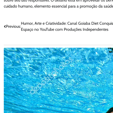
sobre seu uso responsável. O desafio está em aproveitar os ben
cuidado humano, elemento essencial para a promoção da saúde m
Navegação
Humor, Arte e Criatividade: Canal Goiaba Diet Conqui
Previous:
Espaço no YouTube com Produções Independentes
de
Post