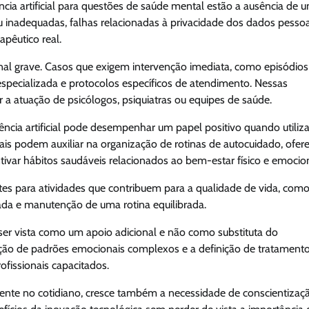
ência artificial para questões de saúde mental estão a ausência de 
ou inadequadas, falhas relacionadas à privacidade dos dados pessoa
apêutico real.
al grave. Casos que exigem intervenção imediata, como episódios
pecializada e protocolos específicos de atendimento. Nessas
ir a atuação de psicólogos, psiquiatras ou equipes de saúde.
gência artificial pode desempenhar um papel positivo quando utiliz
is podem auxiliar na organização de rotinas de autocuidado, ofer
entivar hábitos saudáveis relacionados ao bem-estar físico e emocion
es para atividades que contribuem para a qualidade de vida, com
ada e manutenção de uma rotina equilibrada.
 ser vista como um apoio adicional e não como substituta do
cação de padrões emocionais complexos e a definição de tratament
fissionais capacitados.
resente no cotidiano, cresce também a necessidade de conscientizaç