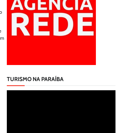
do
e
sem
TURISMO NA PARAÍBA
Tocador
de
vídeo