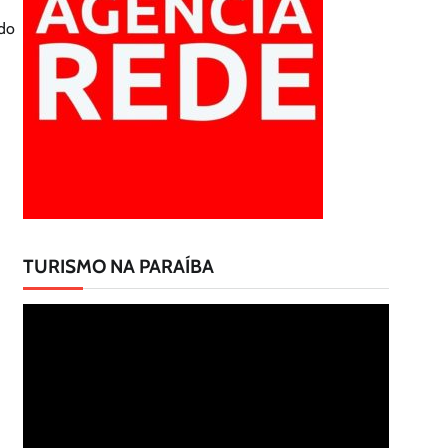
ado
TURISMO NA PARAÍBA
Tocador
de
vídeo
.