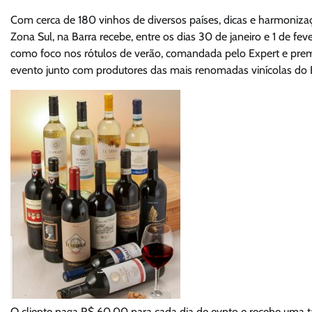
Com cerca de 180 vinhos de diversos países, dicas e harmoniza
Zona Sul, na Barra recebe, entre os dias 30 de janeiro e 1 de fe
como foco nos rótulos de verão, comandada pelo Expert e prem
evento junto com produtores das mais renomadas vinícolas do Br
O cliente paga R$ 60,00 para cada dia de evnto e recebe uma taç