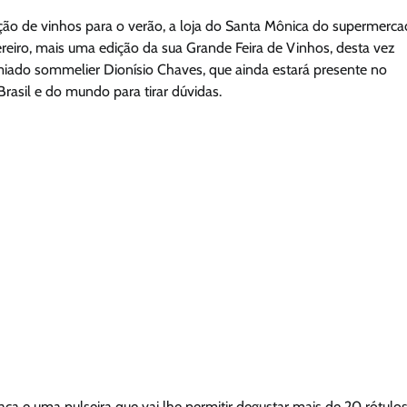
ção de vinhos para o verão, a loja do Santa Mônica do supermerc
vereiro, mais uma edição da sua Grande Feira de Vinhos, desta vez
iado sommelier Dionísio Chaves, que ainda estará presente no
asil e do mundo para tirar dúvidas.
a e uma pulseira que vai lhe permitir degustar mais de 20 rótulos