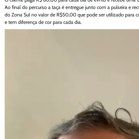
Ao final do percurso a taça é entregue junto com a pulseira e
do Zona Sul no valor de R$50,00 que pode ser utilizado para co
e tem diferença de cor para cada dia.
Tocador
de
vídeo