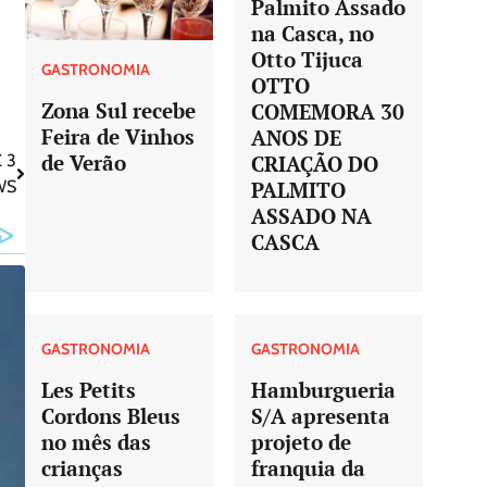
Palmito Assado
na Casca, no
Otto Tijuca
GASTRONOMIA
OTTO
Zona Sul recebe
COMEMORA 30
Feira de Vinhos
ANOS DE
de Verão
 3
CRIAÇÃO DO
WS
PALMITO
ASSADO NA
CASCA
GASTRONOMIA
GASTRONOMIA
Les Petits
Hamburgueria
Cordons Bleus
S/A apresenta
no mês das
projeto de
crianças
franquia da