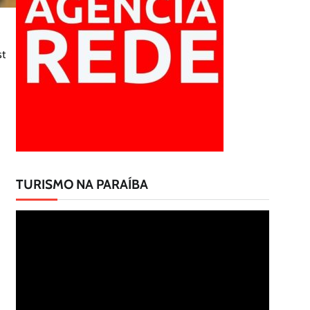
st
TURISMO NA PARAÍBA
Tocador
de
vídeo