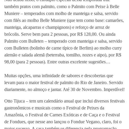
também pratos com palmito, como o Palmito com Peixe à Belle
Muniere – temperados com molho de manteiga e salsa, servido
com filés ao molho Belle Muniere (que tem como base: camarões,
manteiga, alcaparras e champignons) e reforço de arroz de
brócolis. Serve bem para 2 pessoas, por R$ 128,00. Ou ainda
Palmito com Bulleten – temperado com manteiga e salsa, servido
com Bulleten (bolinho de carne típico de Berlim) ao molho curry
alemão e salada alemã (beterraba, tomilho, nozes e aipo), por R$
98,00 (para 2 pessoas). Entre outras excelente sugestões…
Muitas opções, uma infinidade de sabores e descobertas que
levam para o maior festival de palmito do Rio de Janeiro. Servido
diariamente, no almoço e jantar. Até 30 de Novembro. Imperdível!
Otto Tijuca – tem um calendário anual que inclui diversos festivais
gastronômicos e musicais como o Festival de Peixes da
Amazônia, o Festival de Carnes Exóticas e de Caça e o Festival
de Fondues, que
nesse
ano lançou o Fondue Vegano, claro, foi o
maior sucesso. A casa também se diferencia pela programação