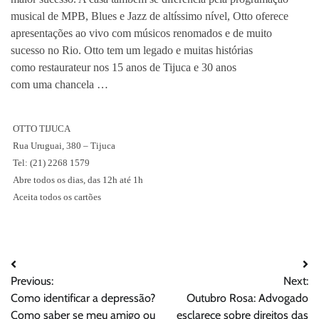
musical de MPB, Blues e Jazz de altíssimo nível, Otto oferece
apresentações ao vivo com músicos renomados e de muito
sucesso no Rio.
Otto tem um legado e muitas histórias
como
restaurateur
nos
15 anos de Tijuca e 30 anos
com
uma
chancela
…
OTTO TIJUCA
Rua Uruguai, 380 – Tijuca
Tel: (21) 2268 1579
Abre todos os dias, das 12h até 1h
Aceita todos os cartões
Navegação
Previous:
Next:
de
Como identificar a depressão?
Outubro Rosa: Advogado
Post
Como saber se meu amigo ou
esclarece sobre direitos das