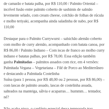
de camarão e batata palha, por R$ 110,00 / Palmito Oriental –
incrível fusão entre palmito coberto de sashimis de salmão
levemente selado, com cream cheese, colchão de folhas
de
rúcula
e
molho
teriyaki, acompanha ainda saladinha de nabo, por R$
110,00
Destaque para o Palmito Currywurst – salsichão alemão coberto
com molho de curry alemão, acompanhado com batata canoa, por
R$ 86,00 / Palmito Indiano – Com iscas de franco ao molho curry
indiano e batatas palhas, por R$ 78,00. Essa edição também
ganha
Palmitadas
– palmitos assados com rice, em 4 versões:
Palmitada Vegana – Vegetariana – Filé de Porco ao Mediterrâneo
e destacando a Palmitada Costelinha
Suína
(
para
1
pessoa,
por
R$
48,00
ou 2 pessoas, por R$ 86,00)
–
com lascas de palmito assado, lascas de costelinha assada,
salteados na manteiga, sálvia e acaparras… hummm… tentador,
né?
Não acaba nisso, o cardápio especial dessa temporada traz