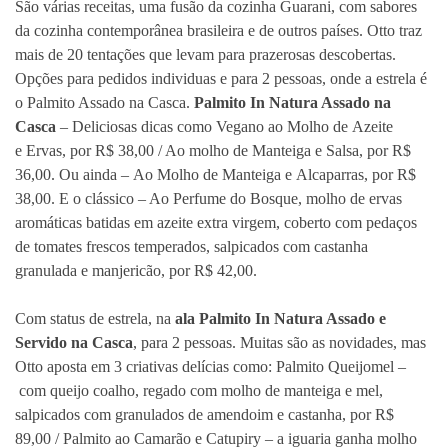
São várias receitas
, uma
fusão da cozinha Guarani, com sabores
da cozinha contemporânea brasileira e de outros países. Otto traz
mais de 20 tentações que levam
para
prazerosas descobertas.
Opções para pedidos individuas e para 2 pessoas, onde a estrela é
o Palmito Assado na Casca.
Palmito In Natura Assado na
Casca
– Deliciosas
dicas
como Vegano ao
M
olho de
A
zeite
e
E
rvas, por R$ 38,00 / Ao molho de Manteiga e Salsa, por R$
36,00. Ou ainda
–
Ao Molho de Manteiga e
A
lcaparras, por R$
38,00. E o clássico – Ao Perfume do Bosque, molho de ervas
aromáticas batidas em azeite extra virgem, coberto com pedaços
de tomates frescos temperados, salpicados com castanha
granulada e manjericão, por R$ 42,00
.
Com
status de estrela
, na
ala Palmito In Natura Assado e
Servido na Casca
, para 2 pessoas. Muitas são as novidades, mas
Otto aposta em 3 criativas delícias como: Palmito Queijomel –
com queijo coalho, regado com molho de manteiga e mel,
salpicados com granulados de amendoim e castanha, por R$
89,00 / Palmito ao Camarão e Catupiry – a iguaria ganha molho