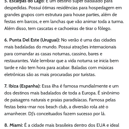
5. Escarpas do Lago:
É um destino super badalado para
despedidas. Possuí ótimas residências para hospedagem em
grandes grupos com estrutura para house parties, além de
festas em barcos, e em lanchas que vão animar toda a turma.
Além disso, tem cascatas e cachoeiras de tirar o fôlego.
6. Punta Del Este (Uruguai):
No verão é uma das cidades
mais badaladas do mundo. Possui atrações internacionais
para comandar as casas noturnas, cassino, bares e
restaurantes. Vale lembrar que a vida noturna se inicia bem
tarde e não tem hora para acabar. Baladas com músicas
eletrônicas são as mais procuradas por turistas.
7. Ibiza (Espanha):
Essa ilha é famosa mundialmente e
um
dos destinos mais badalados de toda a Europa. É sinônimo
de paisagens naturais e praias paradisíacas. Famosa pelas
festas beira-mar nos beach club, a diversão rola até o
amanhecer. DJ’s conceituados fazem sucesso por lá.
8. Miami:
É a cidade mais brasileira dentro dos EUA e ideal