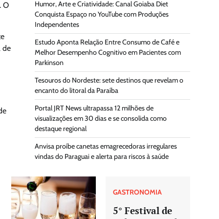
Humor, Arte e Criatividade: Canal Goiaba Diet
. O
Conquista Espaço no YouTube com Produções
Independentes
te
Estudo Aponta Relação Entre Consumo de Café e
l de
Melhor Desempenho Cognitivo em Pacientes com
Parkinson
Tesouros do Nordeste: sete destinos que revelam o
encanto do litoral da Paraíba
Portal JRT News ultrapassa 12 milhões de
de
visualizações em 30 dias e se consolida como
destaque regional
Anvisa proíbe canetas emagrecedoras irregulares
vindas do Paraguai e alerta para riscos à saúde
GASTRONOMIA
5° Festival de