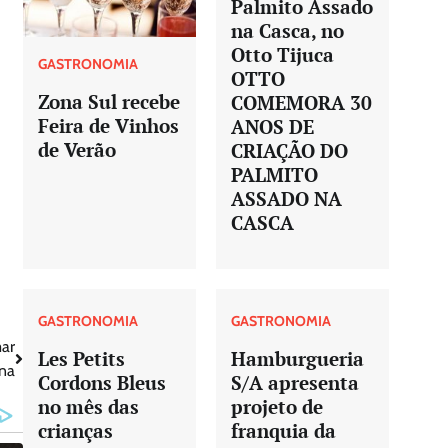
Palmito Assado
na Casca, no
Otto Tijuca
GASTRONOMIA
OTTO
Zona Sul recebe
COMEMORA 30
Feira de Vinhos
ANOS DE
de Verão
CRIAÇÃO DO
PALMITO
ASSADO NA
CASCA
GASTRONOMIA
GASTRONOMIA
mar
Les Petits
Hamburgueria
ena
Cordons Bleus
S/A apresenta
no mês das
projeto de
crianças
franquia da