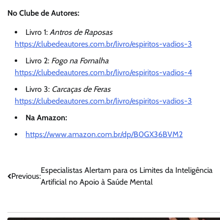
No Clube de Autores:
Livro 1:
Antros de Raposas
https://clubedeautores.com.br/livro/espiritos-vadios-3
Livro 2:
Fogo na Fornalha
https://clubedeautores.com.br/livro/espiritos-vadios-4
Livro 3:
Carcaças de Feras
https://clubedeautores.com.br/livro/espiritos-vadios-3
Na Amazon:
https://www.amazon.com.br/dp/B0GX36BVM2
Navegação
Especialistas Alertam para os Limites da Inteligência
Previous:
Artificial no Apoio à Saúde Mental
de
Post