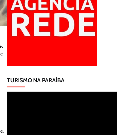
is
 e
TURISMO NA PARAÍBA
Tocador
de
vídeo
e,