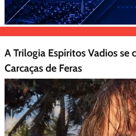
A Trilogia Espíritos Vadios s
Carcaças de Feras