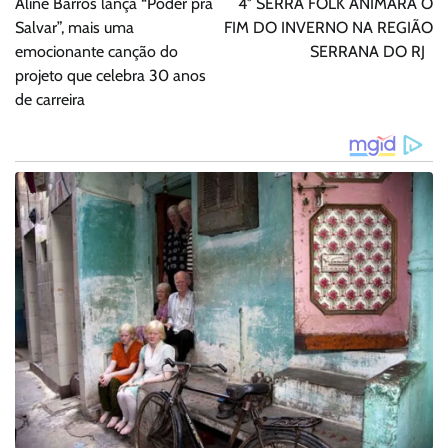
Aline Barros lança “Poder pra
4° SERRA FOLK ANIMARÁ O
Post
Salvar”, mais uma
FIM DO INVERNO NA REGIÃO
emocionante canção do
SERRANA DO RJ
projeto que celebra 30 anos
de carreira