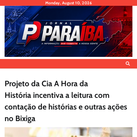
Skip
Monday, August 10, 2026
to
content
Projeto da Cia A Hora da
História incentiva a leitura com
contação de histórias e outras ações
no Bixiga