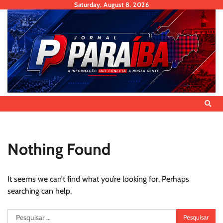
Skip
Saturday, August 8, 2026
to
content
Nothing Found
It seems we can’t find what you’re looking for. Perhaps
searching can help.
Pesquisar