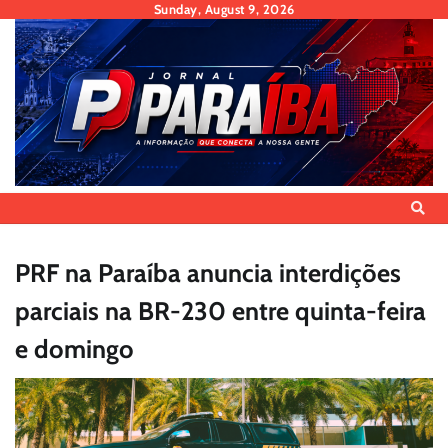
Skip
Sunday, August 9, 2026
to
content
PRF na Paraíba anuncia interdições
parciais na BR-230 entre quinta-feira
e domingo