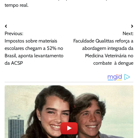
tempo real.
Navegação
Previous:
Next:
de
Impostos sobre materiais
Faculdade Qualittas reforça a
Post
escolares chegam a 52% no
abordagem integrada da
Brasil, aponta levantamento
Medicina Veterinária no
da ACSP
combate à dengue