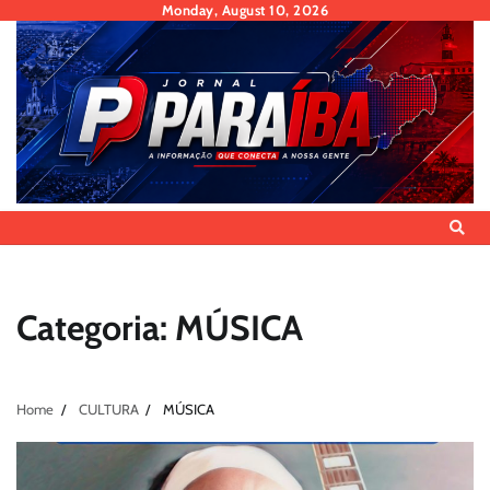
Skip
Monday, August 10, 2026
to
content
Categoria:
MÚSICA
Home
CULTURA
MÚSICA