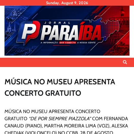
Skip
Sunday, August 9, 2026
to
content
MÚSICA NO MUSEU APRESENTA
CONCERTO GRATUITO
MÚSICA NO MUSEU APRESENTA CONCERTO
GRATUITO
“DE POR SIEMPRE PIAZZOLA”
COM FERNANDA
CANAUD (PIANO), MARTHA MOREIRA LIMA (VOZ), ALESKA
CHEDIAK (VIOLONCELO) NO CCBB, 28 DE AGOSTO