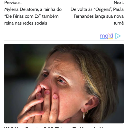
Previous:
Next:
de
Mylena Delatorre, a rainha do
De volta às “Origens”, Paula
Post
“De Férias com Ex” também
Fernandes lança sua nova
reina nas redes sociais
turnê