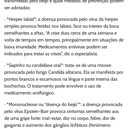
transmitidas pelo beijo e quais medidas de prevenção podem
ser adotadas:
· *Herpes labial*: a doença provocada pelo vírus da herpes
simples provoca feridas nos lábios, face ou interior da boca
semelhantes a aftas. “A crise dura cerca de uma semana e
volta de tempos em tempos, principalmente em situações de
baixa imunidade. Medicamentos antivirais podem ser
indicados para tratar as crises”, diz o especialista.
· *Sapinho ou candidíase oral*: trata-se de uma micose
provocada pelo fungo Candida albicans. Ela se manifesta por
pontos brancos e escamosos na língua e parte interna das
bochechas. O tratamento pode envolver o uso de
medicamento antifúngico.
· *Mononucleose ou “doença do beijo”*: a doença provocada
pelo vírus Epstein-Barr provoca sintomas semelhantes aos
de uma gripe forte: mal-estar, dor no corpo, febre, dor de
garganta e aumento dos gânglios linfáticos (fenômeno