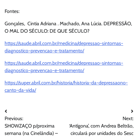
Fontes:
Gonçales, Cintia Adriana . Machado, Ana Lúcia. DEPRESSÃO,
O MAL DO SÉCULO: DE QUE SÉCULO?
https://saude.abril.com.br/medicina/depressao-sintomas-
diagnostico-prevencao-e-tratamento/
https://saude.abril.com.br/medicina/depressao-sintomas-
diagnostico-prevencao-e-tratamento/
https://super.abril.com.br/historia/historia-da-depressaono-
canto-da-vida/
Navegação
Previous:
Next:
de
SHOWZAÇO p/proxima
‘Antígona’, com Andrea Beltrão,
Post
semana (na Cinelândia) –
circulará por unidades do Sesc