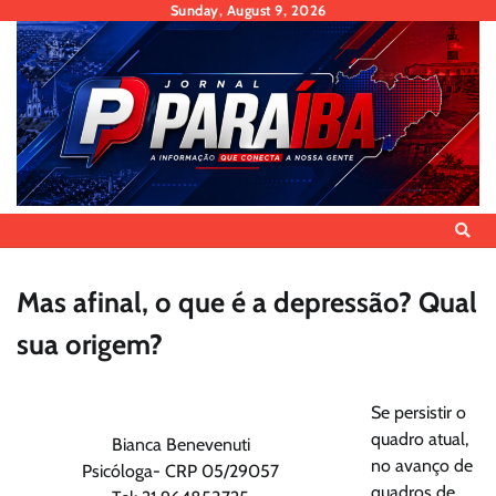
Skip
Sunday, August 9, 2026
to
content
Mas afinal, o que é a depressão? Qual
sua origem?
Se persistir o
quadro atual,
Bianca Benevenuti
no avanço de
Psicóloga- CRP 05/29057
quadros de