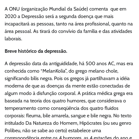
A ONU (organização Mundial da Saúde) comenta que em
2020 a Depressão será a segunda doença que mais
incapacitará as pessoas, tanto na área profissional, quanto na
área pessoal. As tirará do convívio da família e das atividades
laborais.
Breve histórico da depressão.
A depressão data da antiguididade, há 500 anos AC, mas era
conhecida como “MelanKolia”, do grego melano chole,
significando bílis negra. Pois os gregos já partilhavam a idéia
moderna de que as doenças da mente estão conectadas de
algum modo à disfunção corporal. A prática médica grega era
baseada na teoria dos quatro humores, que considerava o
temperamento como conseqüência dos quatro fluidos
corporais: fleuma, bile amarela, sangue e bile negra. No texto
intitulado Da Natureza do Homem, Hipócrates (ou seu genro
Polibeu, não se sabe ao certo) estabelece uma
correspondência entre os 4 humores, as 4 estações do ano e