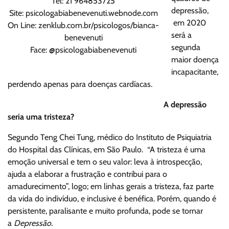
Tel: 21 964853725
depressão,
Site: psicologabiabenevenuti.webnode.com
em 2020
On Line: zenklub.com.br/psicologos/bianca-
será a
benevenuti
segunda
Face: @psicologabiabenevenuti
maior doença
incapacitante,
perdendo apenas para doenças cardíacas.
A depressão
seria uma tristeza?
Segundo Teng Chei Tung, médico do Instituto de Psiquiatria
do Hospital das Clínicas, em São Paulo. “A tristeza é uma
emoção universal e tem o seu valor: leva à introspecção,
ajuda a elaborar a frustração e contribui para o
amadurecimento”, logo; em linhas gerais a tristeza, faz parte
da vida do indivíduo, e inclusive é benéfica. Porém, quando é
persistente, paralisante e muito profunda, pode se tornar
a
Depressão.