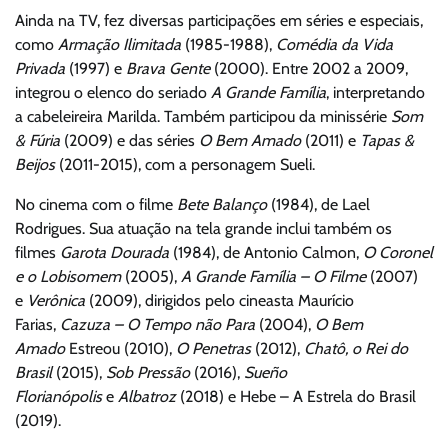
Ainda na TV, fez diversas participações em séries e especiais,
como
Armação Ilimitada
(1985-1988),
Comédia da Vida
Privada
(1997) e
Brava Gente
(2000). Entre 2002 a 2009,
integrou o elenco do seriado
A Grande Família
, interpretando
a cabeleireira Marilda. Também participou da minissérie
Som
& Fúria
(2009) e das séries
O Bem Amado
(2011) e
Tapas &
Beijos
(2011-2015), com a personagem Sueli.
No cinema com o filme
Bete Balanço
(1984), de Lael
Rodrigues. Sua atuação na tela grande inclui também os
filmes
Garota Dourada
(1984), de Antonio Calmon,
O Coronel
e o Lobisomem
(2005),
A Grande Família – O Filme
(2007)
e
Verônica
(2009), dirigidos pelo cineasta Maurício
Farias,
Cazuza – O Tempo não Para
(2004),
O Bem
Amado
Estreou (2010),
O Penetras
(2012),
Chatô, o Rei do
Brasil
(2015),
Sob Pressão
(2016),
Sueño
Florianópolis
e
Albatroz
(2018) e Hebe – A Estrela do Brasil
(2019).