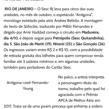
RIO DE JANEIRO
– O Sesc RJ leva para cinco das suas
unidades, no mês de outubro, o espetáculo “Antígona”,
monólogo estrelado pela atriz Andrea Beltrão. A montagem
do texto de Sófocles, traduzido por Millôr Fernandes e
dirigido por Amir Haddad começa o circuito em
Madureira,
dia 4/10
, e depois segue para
Petrópolis (Sesc Quitandinha),
dia 5
,
São João de Meriti (19)
,
Niterói (25)
e
São Gonçalo (26)
.
Os ingressos variam entre R$ 2 e R$ 10, com a possibilidade
de retirada gratuita dos bilhetes para quem comprovar renda
familiar até 3 salários mínimos e, em algumas unidades,
também para portadores do Cartão Sesc.
No palco, a artista interpreta
Antigona-cred-Fernando-
a personagem-título da
Young
trama, trabalho pelo qual foi
agraciada com o Prêmio
APCA de Melhor Atriz em
2017. Trata-se de uma jovem princesa que enfrenta a ordem