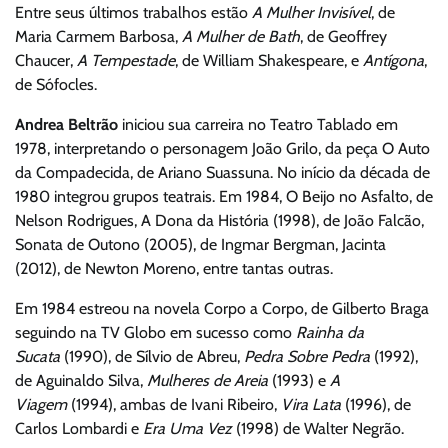
Entre seus últimos trabalhos estão
A Mulher Invisível
, de
Maria Carmem Barbosa,
A Mulher de Bath
, de Geoffrey
Chaucer,
A Tempestade
, de William Shakespeare, e
Antígona
,
de Sófocles.
Andrea Beltrão
iniciou sua carreira no Teatro Tablado em
1978, interpretando o personagem João Grilo, da peça O Auto
da Compadecida, de Ariano Suassuna. No início da década de
1980 integrou grupos teatrais. Em 1984, O Beijo no Asfalto, de
Nelson Rodrigues, A Dona da História (1998), de João Falcão,
Sonata de Outono (2005), de Ingmar Bergman, Jacinta
(2012), de Newton Moreno, entre tantas outras.
Em 1984 estreou na novela Corpo a Corpo, de Gilberto Braga
seguindo na TV Globo em sucesso como
Rainha da
Sucata
(1990), de Sílvio de Abreu,
Pedra Sobre Pedra
(1992),
de Aguinaldo Silva,
Mulheres de Areia
(1993) e
A
Viagem
(1994), ambas de Ivani Ribeiro,
Vira Lata
(1996), de
Carlos Lombardi e
Era Uma Vez
(1998) de Walter Negrão.