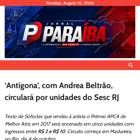
Skip
Monday, August 10, 2026
to
content
‘Antígona’, com Andrea Beltrão,
circulará por unidades do Sesc RJ
Texto de Sófocles que rendeu à artista o Prêmio APCA de
Melhor Atriz em 2017 será encenado em cinco unidades com
ingressos entre
R$ 2 e R$ 10
. Circuito começa em Madureira,
no Rio, dia 4 de outubro.