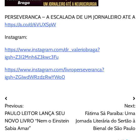
PERSEVERANCA – A ESCALADA DE UM JORNALEIRO ATE A
https://a.co/d/6VUXSpW
Instagram:
https://www.instagram.com/dr_valeriobraga?
igsh=Z3I2Mnh6Z3kwc3Fu
https://www.instagram.com/livroperseveranca?
igsh=ZGJwdWRzdzRwYWo0
Navegação
Previous:
Next:
de
PAULO LEITOR LANÇA SEU
Fátima Sá Paraíba: Uma
Post
NOVO LIVRO “Nem o Einstein
Jornada Literária do Sertão à
Sabia Amar”
Bienal de São Paulo