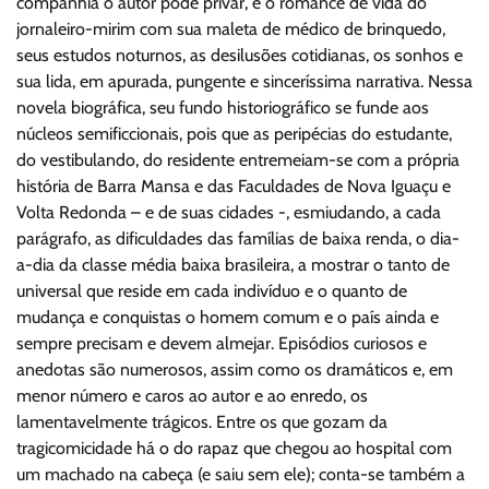
companhia o autor pôde privar, e o romance de vida do
jornaleiro-mirim com sua maleta de médico de brinquedo,
seus estudos noturnos, as desilusões cotidianas, os sonhos e
sua lida, em apurada, pungente e sinceríssima narrativa. Nessa
novela biográfica, seu fundo historiográfico se funde aos
núcleos semificcionais, pois que as peripécias do estudante,
do vestibulando, do residente entremeiam-se com a própria
história de Barra Mansa e das Faculdades de Nova Iguaçu e
Volta Redonda – e de suas cidades -, esmiudando, a cada
parágrafo, as dificuldades das famílias de baixa renda, o dia-
a-dia da classe média baixa brasileira, a mostrar o tanto de
universal que reside em cada indivíduo e o quanto de
mudança e conquistas o homem comum e o país ainda e
sempre precisam e devem almejar. Episódios curiosos e
anedotas são numerosos, assim como os dramáticos e, em
menor número e caros ao autor e ao enredo, os
lamentavelmente trágicos. Entre os que gozam da
tragicomicidade há o do rapaz que chegou ao hospital com
um machado na cabeça (e saiu sem ele); conta-se também a