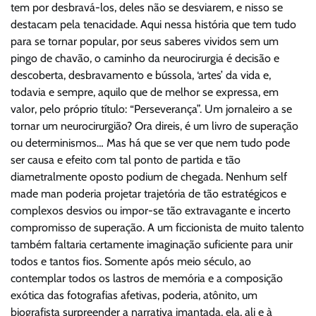
tem por desbravá-los, deles não se desviarem, e nisso se
destacam pela tenacidade. Aqui nessa história que tem tudo
para se tornar popular, por seus saberes vividos sem um
pingo de chavão, o caminho da neurocirurgia é decisão e
descoberta, desbravamento e bússola, ‘artes’ da vida e,
todavia e sempre, aquilo que de melhor se expressa, em
valor, pelo próprio título: “Perseverança”. Um jornaleiro a se
tornar um neurocirurgião? Ora direis, é um livro de superação
ou determinismos… Mas há que se ver que nem tudo pode
ser causa e efeito com tal ponto de partida e tão
diametralmente oposto podium de chegada. Nenhum self
made man poderia projetar trajetória de tão estratégicos e
complexos desvios ou impor-se tão extravagante e incerto
compromisso de superação. A um ficcionista de muito talento
também faltaria certamente imaginação suficiente para unir
todos e tantos fios. Somente após meio século, ao
contemplar todos os lastros de memória e a composição
exótica das fotografias afetivas, poderia, atônito, um
biografista surpreender a narrativa imantada, ela, ali e à