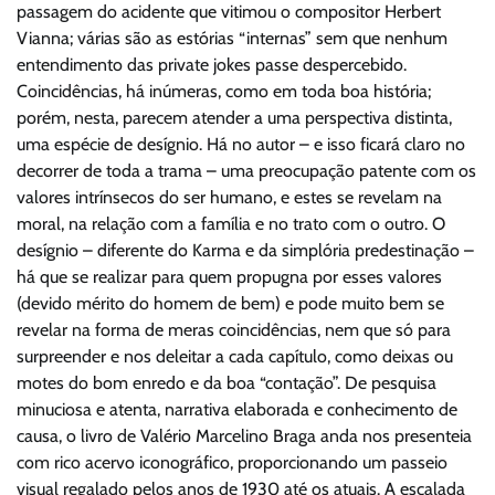
passagem do acidente que vitimou o compositor Herbert
Vianna; várias são as estórias “internas” sem que nenhum
entendimento das private jokes passe despercebido.
Coincidências, há inúmeras, como em toda boa história;
porém, nesta, parecem atender a uma perspectiva distinta,
uma espécie de desígnio. Há no autor – e isso ficará claro no
decorrer de toda a trama – uma preocupação patente com os
valores intrínsecos do ser humano, e estes se revelam na
moral, na relação com a família e no trato com o outro. O
desígnio – diferente do Karma e da simplória predestinação –
há que se realizar para quem propugna por esses valores
(devido mérito do homem de bem) e pode muito bem se
revelar na forma de meras coincidências, nem que só para
surpreender e nos deleitar a cada capítulo, como deixas ou
motes do bom enredo e da boa “contação”. De pesquisa
minuciosa e atenta, narrativa elaborada e conhecimento de
causa, o livro de Valério Marcelino Braga anda nos presenteia
com rico acervo iconográfico, proporcionando um passeio
visual regalado pelos anos de 1930 até os atuais. A escalada