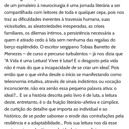
de um jornaleiro à neurocirurgia é uma jornada literária a ser
compartilhada com leitores de toda e qualquer cepa, pois nos
traz as dificuldades inerentes à travessia humana, suas
vicissitudes, as aleatoriedades inesperadas, as crises
familiares, os dilemas íntimos, a persistência necessária a
quem é atirado cedo à lida sem nenhuma das regalias do
berço esplêndido. O escritor sergipano Tobias Barretto de
Menezes – de curso e percurso turbulentos – já nos dizia que
“A Vida é uma Leitura! Viver é lutar! E o desgosto pela vida
não é mais do que a incapacidade de se criar um ideal’. Pois
então que o que vinha desde o início se manifestando como
teleonomia intuitiva, através de sinais indistintos ou vocação
inconsciente, não era senão essa pequena palavra ativa: o
ideal?… E se a história descrita pelo livro é de luta, a leitura
deste, entretanto, é o da fruição literário-afetiva e cúmplice,
de curtição do detalhe que importa ao individual e ao
histórico, de se poder saborear o erodir das contrafações pela
resiliência e a adaptabilidade… Pois sua leitura nos dá esse