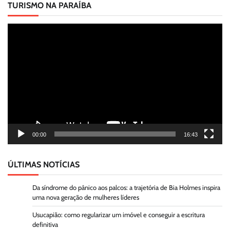
TURISMO NA PARAÍBA
Tocador
de
vídeo
00:00
16:43
ÚLTIMAS NOTÍCIAS
Da síndrome do pânico aos palcos: a trajetória de Bia Holmes inspira
uma nova geração de mulheres líderes
Usucapião: como regularizar um imóvel e conseguir a escritura
definitiva