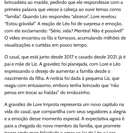
brincadeira ao marido, pedindo que ele respondesse com a
primeira palavra que viesse à cabeça ao ouvir temas como
“família”. Quando Léo respondeu “alicerce”, Lore revelou:
“Estou grávida!” A reação de Léo foi de surpresa e emoção,
com ele exclamando: “Sério, vida? Mentira! Não é possível!”
O vídeo encantou os fãs e famosos, acumulando milhões de
visualizações e curtidas em pouco tempo.
O casal, que está junto desde 2017 e casado desde 2021, já é
pai e mãe de Liz. A gravidez foi planejada, com Lore e Léo
expressando o desejo de aumentar a família desde o
nascimento da filha. A notícia foi dada à pequena Liz, que
reagiu com entusiasmo, embora tenha brincado que “não
pensa em trocar as fraldas” do irmãozinho.
A gravidez de Lore Improta representa um novo capítulo na
vida do casal, que compartilha com seus seguidores a alegria
e a emoção desse momento especial. A expectativa agora é
para a chegada do novo membro da família, que promete
trazer ainda mais felicidade e amor ao lar de Léo e Lore.