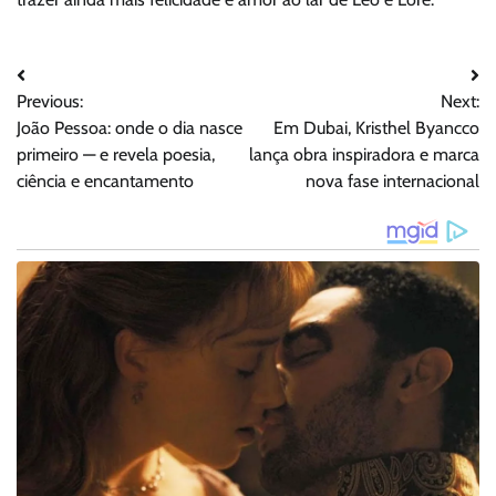
Navegação
Previous:
Next:
de
João Pessoa: onde o dia nasce
Em Dubai, Kristhel Byancco
Post
primeiro — e revela poesia,
lança obra inspiradora e marca
ciência e encantamento
nova fase internacional