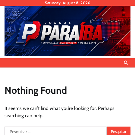
Skip
Saturday, August 8, 2026
to
content
Nothing Found
It seems we can’t find what you’re looking for. Perhaps
searching can help.
Pesquisar