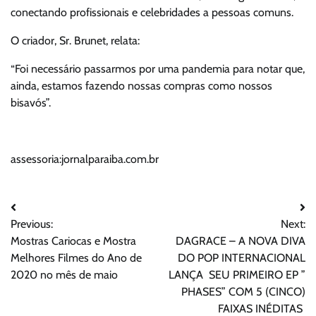
conectando profissionais e celebridades a pessoas comuns.
O criador, Sr. Brunet, relata:
“Foi necessário passarmos por uma pandemia para notar que,
ainda, estamos fazendo nossas compras como nossos
bisavós”.
assessoria:jornalparaiba.com.br
Navegação
Previous:
Next:
de
Mostras Cariocas e Mostra
DAGRACE – A NOVA DIVA
Post
Melhores Filmes do Ano de
DO POP INTERNACIONAL
2020 no mês de maio
LANÇA SEU PRIMEIRO EP ”
PHASES” COM 5 (CINCO)
FAIXAS INÉDITAS