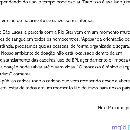
ependendo do tipo, o tempo pode oscilar. Tudo isso é avaliado jun
o término do tratamento se estiver sem sintomas.
o São Lucas, a parceria com a Rio Star vem em um momento muit
ues de sangue em todos os hemocentros. “Apesar da orientação de
tância, precisamos que as pessoas, de forma organizada e segura,
Nosso ambiente de doação não está localizado dentro de um
 distanciamento das cadeiras, uso de EPI, agendamento e limpeza 
ica doação pode salvar até quatro vidas. “O processo é rápido e seg
risos”, comenta.
ao público carioca todo o carinho que vem recebendo desde a abertu
o bem-estar de todos em um momento tão delicado para nosso país
ª
Next:
Próximo po