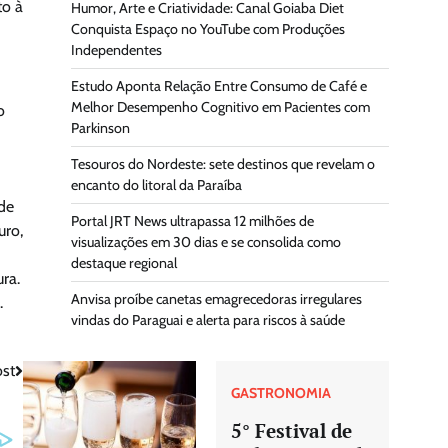
to à
Humor, Arte e Criatividade: Canal Goiaba Diet
Conquista Espaço no YouTube com Produções
Independentes
Estudo Aponta Relação Entre Consumo de Café e
Melhor Desempenho Cognitivo em Pacientes com
o
Parkinson
Tesouros do Nordeste: sete destinos que revelam o
encanto do litoral da Paraíba
de
Portal JRT News ultrapassa 12 milhões de
uro,
visualizações em 30 dias e se consolida como
destaque regional
ra.
Anvisa proíbe canetas emagrecedoras irregulares
.
vindas do Paraguai e alerta para riscos à saúde
st
GASTRONOMIA
5° Festival de