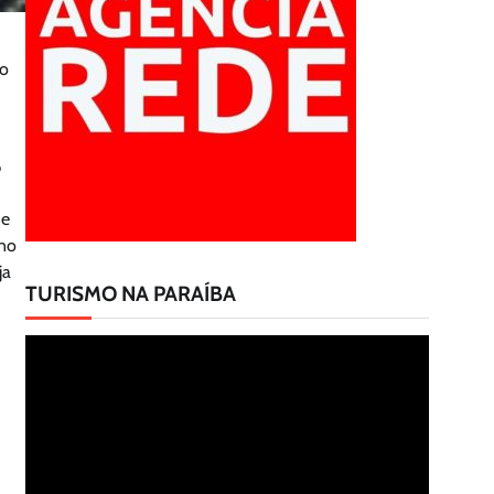
do
%
de
 no
ja
TURISMO NA PARAÍBA
Tocador
de
vídeo