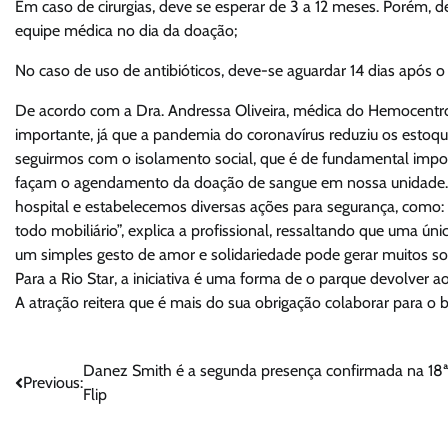
Em caso de cirurgias, deve se esperar de 3 a 12 meses. Porém, d
equipe médica no dia da doação;
No caso de uso de antibióticos, deve-se aguardar 14 dias após 
De acordo com a Dra. Andressa Oliveira, médica do Hemocentr
importante, já que a pandemia do coronavírus reduziu os estoq
seguirmos com o isolamento social, que é de fundamental impor
façam o agendamento da doação de sangue em nossa unidade. 
hospital e estabelecemos diversas ações para segurança, como:
todo mobiliário”, explica a profissional, ressaltando que uma ún
um simples gesto de amor e solidariedade pode gerar muitos sor
Para a Rio Star, a iniciativa é uma forma de o parque devolver 
A atração reitera que é mais do sua obrigação colaborar para 
Navegação
Danez Smith é a segunda presença confirmada na 18
Previous:
Flip
de
Post