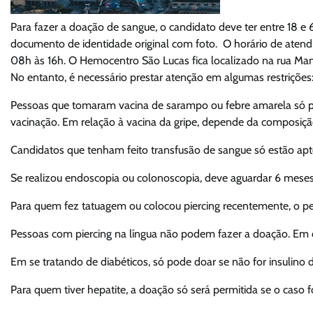
Para fazer a doação de sangue, o candidato deve ter entre 18 e
documento de identidade original com foto. O horário de atend
08h às 16h. O Hemocentro São Lucas fica localizado na rua Mano
No entanto, é necessário prestar atenção em algumas restrições
Pessoas que tomaram vacina de sarampo ou febre amarela só po
vacinação. Em relação à vacina da gripe, depende da composição
Candidatos que tenham feito transfusão de sangue só estão apt
Se realizou endoscopia ou colonoscopia, deve aguardar 6 meses
Para quem fez tatuagem ou colocou piercing recentemente, o p
Pessoas com piercing na língua não podem fazer a doação. Em cas
Em se tratando de diabéticos, só pode doar se não for insulino
Para quem tiver hepatite, a doação só será permitida se o caso f