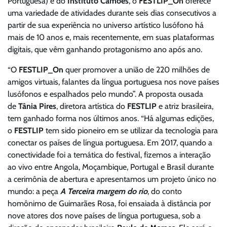
Portuguesa) e do
Instituto Camões
, o
FESTLIP_On
oferece
uma variedade de atividades durante seis dias consecutivos a
partir de sua experiência no universo artístico lusófono há
mais de 10 anos e, mais recentemente, em suas plataformas
digitais, que vêm ganhando protagonismo ano após ano.
“O
FESTLIP_On
quer promover a união de 220 milhões de
amigos virtuais, falantes da língua portuguesa nos nove países
lusófonos e espalhados pelo mundo”. A proposta ousada
de
Tânia Pires
, diretora artística do
FESTLIP
e atriz brasileira,
tem ganhado forma nos últimos anos. “Há algumas edições,
o
FESTLIP
tem sido pioneiro em se utilizar da tecnologia para
conectar os países de língua portuguesa. Em 2017, quando a
conectividade foi a temática do festival, fizemos a interação
ao vivo entre Angola, Moçambique, Portugal e Brasil durante
a cerimônia de abertura e apresentamos um projeto único no
mundo: a peça
A Terceira margem do rio
, do conto
homônimo de Guimarães Rosa, foi ensaiada à distância por
nove atores dos nove países de língua portuguesa, sob a