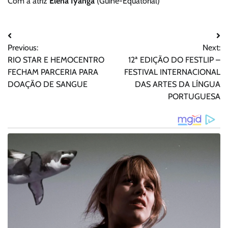
Com a atriz
Elena Iyanga
(Guiné-Equatorial)
Navegação
Previous:
Next:
de
RIO STAR E HEMOCENTRO
12ª EDIÇÃO DO FESTLIP –
Post
FECHAM PARCERIA PARA
FESTIVAL INTERNACIONAL
DOAÇÃO DE SANGUE
DAS ARTES DA LÍNGUA
PORTUGUESA