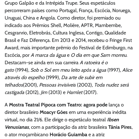
Grupo Galpão e da Intrépida Trupe. Seus espetáculos
percorreram países como Portugal, França, Escócia, Noruega,
Uruguai, China e Angola. Como diretor, foi premiado ou
indicado aos Prêmios Shell, Molière, APTR, Mambembe,
Cesgranrio, Eletrobrás, Cultura Inglesa, Contigo, Qualidade
Brasil e Faz Diferença. Em 2013 e 2014, recebeu o Fringe First
Award, mais importante prêmio do Festival de Edimburgo, na
Escócia, por
A marca da água
e
O dia em que Sam morreu
.
Destacam-se ainda em sua carreira
A ratoeira é o
gato
(1994),
Sob o Sol em meu leito após a água
(1997),
Alice
através do espelho
(1999),
Da arte de subir em
telhados
(2001),
Pessoas invisíveis
(2002),
Toda nudez será
castigada
(2012),
Jim
(2013) e
Hamlet
(2017).
A
Mostra Teatral Pipoca com Teatro: agora pode
lança o
diretor brasileiro
Moacyr Góes
em uma experiência inédita
virtual, no dia 21/6. Ele dirige o espetáculo teatral
Ibsen
Venusianas
, com a participação da atriz brasileira
Tânia Pires
,
o ator moçambicano
Horácio Guiamba
e a atriz