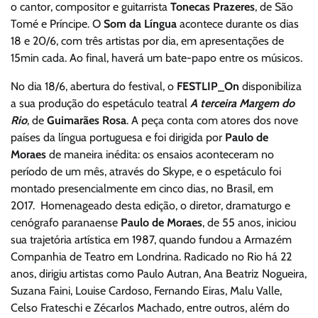
o cantor, compositor e guitarrista
Tonecas Prazeres
, de São
Tomé e Príncipe. O
Som da Língua
acontece durante os dias
18 e 20/6, com três artistas por dia, em apresentações de
15min cada. Ao final, haverá um bate-papo entre os músicos.
No dia 18/6, abertura do festival, o
FESTLIP_On
disponibiliza
a sua produção do espetáculo teatral
A terceira Margem do
Rio
, de
Guimarães Rosa
. A peça conta com atores dos nove
países da língua portuguesa e foi dirigida por
Paulo de
Moraes
de maneira inédita: os ensaios aconteceram no
período de um mês, através do Skype, e o espetáculo foi
montado presencialmente em cinco dias, no Brasil, em
2017. Homenageado desta edição, o diretor, dramaturgo e
cenógrafo paranaense
Paulo de Moraes
, de 55 anos, iniciou
sua trajetória artística em 1987, quando fundou a Armazém
Companhia de Teatro em Londrina. Radicado no Rio há 22
anos, dirigiu artistas como Paulo Autran, Ana Beatriz Nogueira,
Suzana Faini, Louise Cardoso, Fernando Eiras, Malu Valle,
Celso Frateschi e Zécarlos Machado, entre outros, além do