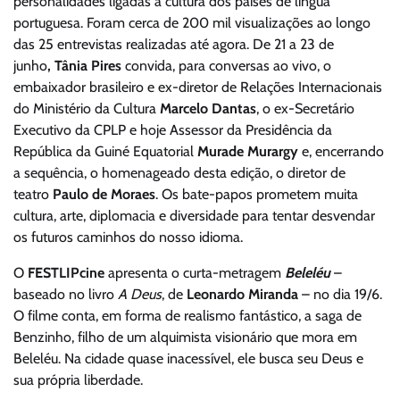
personalidades ligadas à cultura dos países de língua
portuguesa. Foram cerca de 200 mil visualizações ao longo
das 25 entrevistas realizadas até agora. De 21 a 23 de
junho
,
Tânia Pires
convida, para conversas ao vivo, o
embaixador brasileiro e ex-diretor de Relações Internacionais
do Ministério da Cultura
Marcelo Dantas
, o ex-Secretário
Executivo da CPLP e hoje Assessor da Presidência da
República da Guiné Equatorial
Murade Murargy
e, encerrando
a sequência, o homenageado desta edição, o diretor de
teatro
Paulo de Moraes
. Os bate-papos prometem muita
cultura, arte, diplomacia e diversidade para tentar desvendar
os futuros caminhos do nosso idioma.
O
FESTLIPcine
apresenta o curta-metragem
Beleléu
–
baseado no livro
A Deus
, de
Leonardo Miranda
– no dia 19/6.
O filme conta, em forma de realismo fantástico, a saga de
Benzinho, filho de um alquimista visionário que mora em
Beleléu. Na cidade quase inacessível, ele busca seu Deus e
sua própria liberdade.