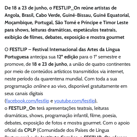
De 18 a 23 de junho, o FESTLIP_On reúne artistas de
Angola, Brasil, Cabo Verde, Guiné-Bissau, Guiné Equatorial,
Moçambique, Portugal, São Tomé e Príncipe e Timor Leste
para shows, leituras dramáticas, espetáculos teatrais,
exibição de filmes, debates, exposição e mostra gourmet
O
FESTLIP –
Festival Internacional das Artes da Língua
Portuguesa
antecipa sua
12ª edição
para o 1º semestre
e
promove, de
18 e 23 de junho
, a união de quatro continentes
por meio de conteúdos artísticos transmitidos via internet,
neste período da quarentena mundial. Com toda a sua
programação
online
e ao vivo, disponível gratuitamente em
seus canais digitais
(
facebook.com/festlip
e
youtube.com/festlip
),
o
FESTLIP_On
terá apresentações teatrais, leituras
dramáticas, shows, programação infantil, filme, poesia,
debates, exposição de fotos e mostra gourmet. Com o apoio
oficial da
CPLP
(Comunidade dos Países de Língua