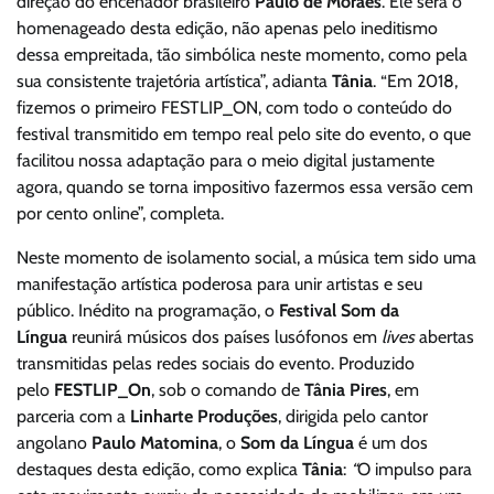
direção do encenador brasileiro
Paulo de Moraes
. Ele será o
homenageado desta edição, não apenas pelo ineditismo
dessa empreitada, tão simbólica neste momento, como pela
sua consistente trajetória artística”, adianta
Tânia
. “Em 2018,
fizemos o primeiro FESTLIP_ON, com todo o conteúdo do
festival transmitido em tempo real pelo site do evento, o que
facilitou nossa adaptação para o meio digital justamente
agora, quando se torna impositivo fazermos essa versão cem
por cento online”, completa.
Neste momento de isolamento social, a música tem sido uma
manifestação artística poderosa para unir artistas e seu
público. Inédito na programação, o
Festival Som da
Língua
reunirá músicos dos países lusófonos em
lives
abertas
transmitidas pelas redes sociais do evento. Produzido
pelo
FESTLIP_On
, sob o comando de
Tânia Pires
, em
parceria com a
Linharte Produções
, dirigida pelo cantor
angolano
Paulo Matomina
, o
Som da Língua
é um dos
destaques desta edição, como explica
Tânia
:
“
O impulso para