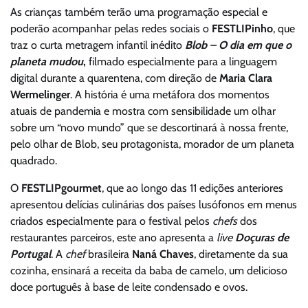
As crianças também terão uma programação especial e
poderão acompanhar pelas redes sociais o
FESTLIPinho
, que
traz o curta metragem infantil inédito
Blob – O dia em que o
planeta mudou
,
filmado especialmente para a linguagem
digital durante a quarentena, com direção de
Maria Clara
Wermelinger
. A história é uma metáfora dos momentos
atuais de pandemia e mostra com sensibilidade um olhar
sobre um “novo mundo” que se descortinará à nossa frente,
pelo olhar de Blob, seu protagonista, morador de um planeta
quadrado.
O
FESTLIPgourmet
, que ao longo das 11 edições anteriores
apresentou delícias culinárias dos países lusófonos em menus
criados especialmente para o festival pelos
chefs
dos
restaurantes parceiros, este ano apresenta a
live
Doçuras de
Portugal
. A
chef
brasileira
Naná Chaves
, diretamente da sua
cozinha, ensinará a receita da baba de camelo, um delicioso
doce português à base de leite condensado e ovos.