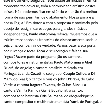
este movimento surgiu da necessidade de mobilizar, em um
momento tão adverso, toda a comunidade artística destes
países. Não podemos ficar em silêncio e a união é a melhor
forma de não permitirmos o abatimento. Nossa arma é a
nossa língua
”
. Em sintonia com a proposta e motivado pelo
desejo de ressignificar espaços para grandes músicos
independentes,
Paulo Matomina
reforça:
“
Queremos que a
música transponha as fronteiras do distanciamento social e
seja uma companhia de verdade. Vamos bater à sua porta,
pedir licença e tocar. Tocar o seu coração e falar a sua
língua
”.
Fazem parte da programação os cantores,
compositores e instrumentistas
Paulo Matomina
e
Abel
Dueré
, de Angola; a cantora brasileira radicada em
Portugal
Luanda Cozetti
e seu grupo,
Couple Coffee
; o
DJ
Mam
, do Brasil; o cantor e músico
John D’Brava
, de Cabo
Verde; a cantora
Iragrett Tavares
, de Guiné-Bissau; a
cantora
Vanilla Karr
, da Guiné Equatorial; o cantor,
compositor e baterista
Otis Selimane
, de Moçambique; o
cantor, compositor e multi-instrumentista
Yami
, de Portugal, e