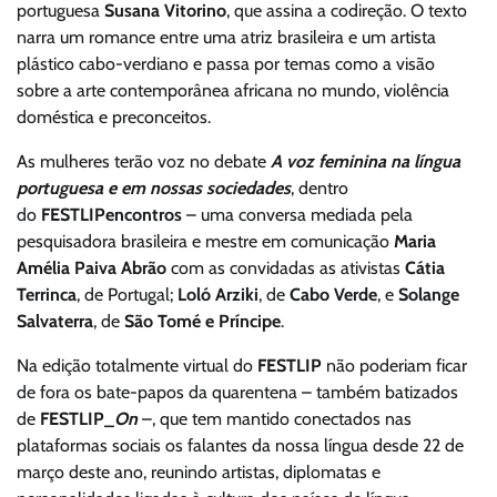
portuguesa
Susana Vitorino
, que assina a codireção. O texto
narra um romance entre uma atriz brasileira e um artista
plástico cabo-verdiano e passa por temas como a visão
sobre a arte contemporânea africana no mundo, violência
doméstica e preconceitos.
As mulheres terão voz no debate
A voz feminina na língua
portuguesa e em nossas sociedades
,
dentro
do
FESTLIPencontros
– uma conversa mediada pela
pesquisadora brasileira e mestre em comunicação
Maria
Amélia Paiva Abrão
com as convidadas as ativistas
Cátia
Terrinca
, de Portugal;
Loló Arziki
, de
Cabo Verde
, e
Solange
Salvaterra
, de
São Tomé e Príncipe
.
Na edição totalmente virtual do
FESTLIP
não poderiam ficar
de fora os bate-papos da quarentena – também batizados
de
FESTLIP_
On
–, que tem mantido conectados nas
plataformas sociais os falantes da nossa língua desde 22 de
março deste ano, reunindo artistas, diplomatas e