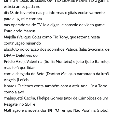
família e todas as idades UM TIO QUASE PERFEITO 2 ganha
estreia antecipada no
dia 18 de fevereiro nas plataformas digitais exclusivamente
para aluguel e compra
nas operadoras de TV, loja digital e console de vídeo game.
Estrelando Marcus
Majella (Vai que Cola) como Tio Tony, que retorna nesta
continuação reinando
absoluto no coração dos sobrinhos Patrícia (Júlia Svacinna, de
DPA – Detetives do
Prédio Azul), Valentina (Soffia Monteiro) e João (João Barreto),
mas terá que lidar
com a chegada de Beto (Danton Mello), o namorado da irmã
Ângela (Letícia
Isnard). O elenco conta também com a atriz Ana Lúcia Torre
como a avó
‘maluquete’ Cecilia, Fhelipe Gomes (ator de Cúmplices de um
Resgate, no SBT e
Malhação e a novela das 19h “O Tempo Não Para” na Globo),