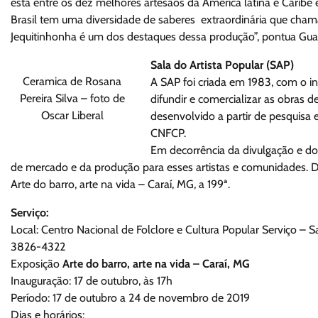
está entre os dez melhores artesãos da América latina e Carib
Brasil tem uma diversidade de saberes extraordinária que chama
Jequitinhonha é um dos destaques dessa produção”, pontua Guac
Sala do Artista Popular (SAP)
Ceramica de Rosana
A SAP foi criada em 1983, com o in
Pereira Silva – foto de
difundir e comercializar as obras 
Oscar Liberal
desenvolvido a partir de pesquisa 
CNFCP.
Em decorrência da divulgação e d
de mercado e da produção para esses artistas e comunidades. D
Arte do barro, arte na vida – Caraí, MG, a 199ª.
Serviço:
Local: Centro Nacional de Folclore e Cultura Popular Serviço – S
3826-4322
Exposição
Arte do barro, arte na vida – Caraí, MG
Inauguração: 17 de outubro, às 17h
Período: 17 de outubro a 24 de novembro de 2019
Dias e horários: