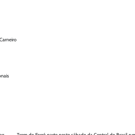
Carneiro
onais
ng
Trem do Forró parte neste sábado da Central do Brasil r