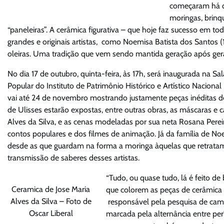
começaram há qu
moringas, brinq
“paneleiras”. A cerâmica figurativa – que hoje faz sucesso em 
grandes e originais artistas, como Noemisa Batista dos Santos 
oleiras. Uma tradição que vem sendo mantida geração após ger
No dia 17 de outubro, quinta-feira, às 17h, será inaugurada na Sa
Popular do Instituto de Patrimônio Histórico e Artístico Nacion
vai até 24 de novembro mostrando justamente peças inéditas de 
de Ulisses estarão expostas, entre outras obras, as máscaras e c
Alves da Silva, e as cenas modeladas por sua neta Rosana Pere
contos populares e dos filmes de animação. Já da família de No
desde as que guardam na forma a moringa àquelas que retratam 
transmissão de saberes desses artistas.
“Tudo, ou quase tudo, lá é feito d
Ceramica de Jose Maria
que colorem as peças de cerâmica s
Alves da Silva – Foto de
responsável pela pesquisa de camp
Oscar Liberal
marcada pela alternância entre pe