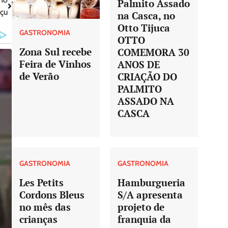
Palmito Assado
açu
na Casca, no
Otto Tijuca
GASTRONOMIA
OTTO
Zona Sul recebe
COMEMORA 30
Feira de Vinhos
ANOS DE
de Verão
CRIAÇÃO DO
PALMITO
ASSADO NA
CASCA
GASTRONOMIA
GASTRONOMIA
Les Petits
Hamburgueria
Cordons Bleus
S/A apresenta
no mês das
projeto de
crianças
franquia da