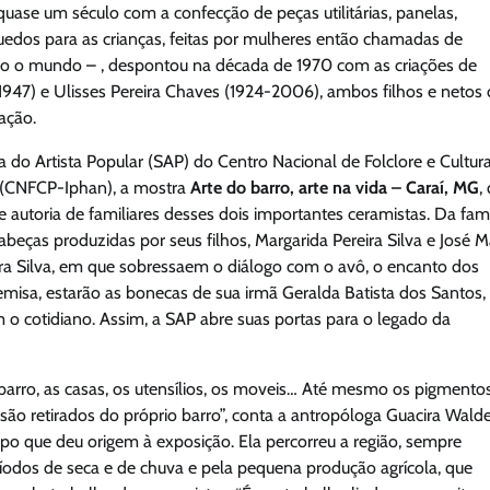
ase um século com a confecção de peças utilitárias, panelas,
uedos para as crianças, feitas por mulheres então chamadas de
todo o mundo – , despontou na década de 1970 com as criações de
(1947) e Ulisses Pereira Chaves (1924-2006), ambos filhos e netos
ação.
la do Artista Popular (SAP) do Centro Nacional de Folclore e Cultur
al (CNFCP-Iphan), a mostra
Arte do barro, arte na vida – Caraí, MG
,
autoria de familiares desses dois importantes ceramistas. Da famí
abeças produzidas por seus filhos, Margarida Pereira Silva e José M
ira Silva, em que sobressaem o diálogo com o avô, o encanto dos
emisa, estarão as bonecas de sua irmã Geralda Batista dos Santos,
o cotidiano. Assim, a SAP abre suas portas para o legado da
e barro, as casas, os utensílios, os moveis… Até mesmo os pigmento
ão retirados do próprio barro”, conta a antropóloga Guacira Walde
o que deu origem à exposição. Ela percorreu a região, sempre
ríodos de seca e de chuva e pela pequena produção agrícola, que