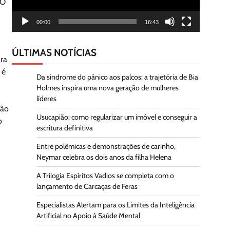
“O
00:00
16:43
ÚLTIMAS NOTÍCIAS
ara
 é
Da síndrome do pânico aos palcos: a trajetória de Bia
Holmes inspira uma nova geração de mulheres
líderes
são
Usucapião: como regularizar um imóvel e conseguir a
o
escritura definitiva
Entre polêmicas e demonstrações de carinho,
Neymar celebra os dois anos da filha Helena
A Trilogia Espíritos Vadios se completa com o
lançamento de Carcaças de Feras
Especialistas Alertam para os Limites da Inteligência
Artificial no Apoio à Saúde Mental