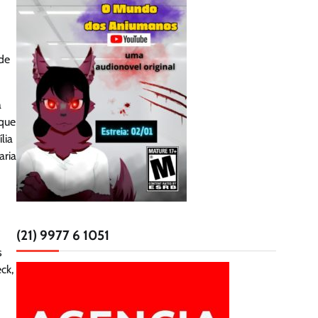
 de
a
 que
lia
aria
(21) 9977 6 1051
s
ck,