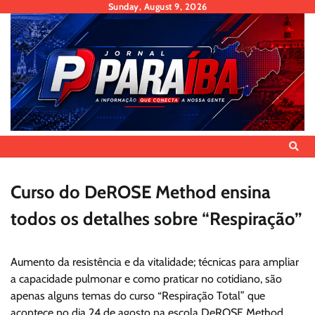
Skip
Sunday, August 9, 2026
to
content
Curso do DeROSE Method ensina
todos os detalhes sobre “Respiração”
Aumento da resistência e da vitalidade; técnicas para ampliar
a capacidade pulmonar e como praticar no cotidiano, são
apenas alguns temas do curso “Respiração Total” que
acontece no dia 24 de agosto na escola DeROSE Method