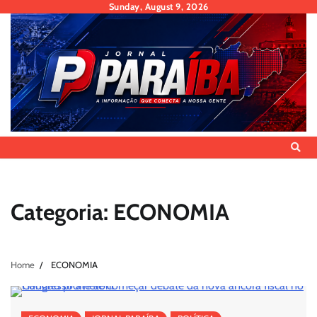
Skip
Sunday, August 9, 2026
to
content
Categoria:
ECONOMIA
Home
ECONOMIA