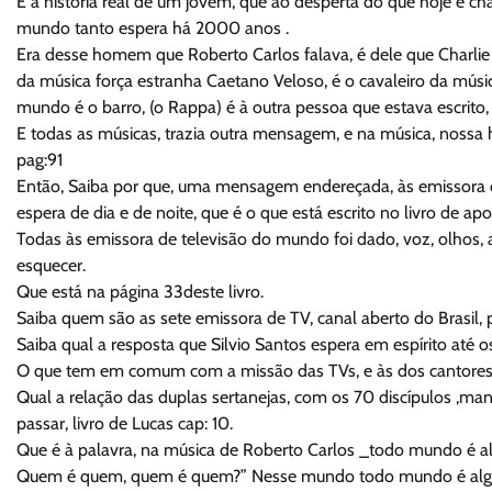
É à história real de um jovem, que ao desperta do que hoje é c
mundo tanto espera há 2000 anos .
Era desse homem que Roberto Carlos falava, é dele que Charlie B
da música força estranha Caetano Veloso, é o cavaleiro da músic
mundo é o barro, (o Rappa) é à outra pessoa que estava escrito, F
E todas as músicas, trazia outra mensagem, e na música, nossa h
pag:91
Então, Saiba por que, uma mensagem endereçada, às emissora de
espera de dia e de noite, que é o que está escrito no livro de a
Todas às emissora de televisão do mundo foi dado, voz, olhos, a
esquecer.
Que está na página 33deste livro.
Saiba quem são as sete emissora de TV, canal aberto do Brasil,
Saiba qual a resposta que Silvio Santos espera em espírito até o
O que tem em comum com a missão das TVs, e às dos cantores,
Qual a relação das duplas sertanejas, com os 70 discípulos ,man
passar, livro de Lucas cap: 10.
Que é à palavra, na música de Roberto Carlos _todo mundo é a
Quem é quem, quem é quem?” Nesse mundo todo mundo é al