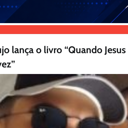
jo lança o livro “Quando Jesus
vez”