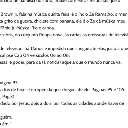
hamado de paralisia do sono, trouxe com ele as respostas que o
rown Jr. fala na música quinta feira, é o índio Ze Ramalho, o men
a grito de guerra, chiclete com banana, ele é o Ze dá música meu
ábio Jr. Música, Rio e canoa.
istória, do conjunto Roupa nova, às cartas as emissoras de televis
 televisão, há 17anos é impedida que chegue até elas, justo à qu
pocalipse Cap 04 versículos 06 ao 08.
sas, e poder, para da (à notícia) àquela que o mundo nunca vai
 página 93
s dias de hoje, e é impedida que chegue até ele. Páginas 99 e 105.
 Pag:31
dado por Jesus, dois a dois, por todas as cidades aonde havia de
lguém.
guém ”