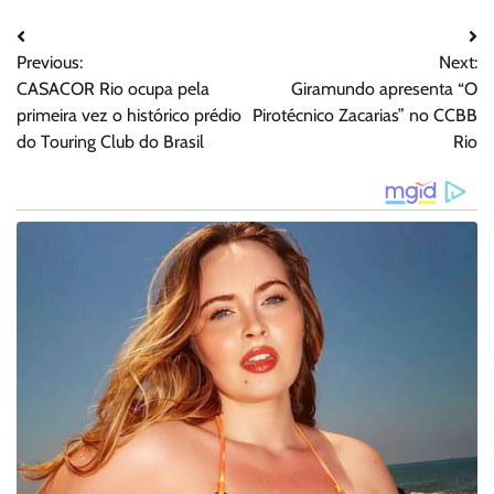
Navegação
Previous:
Next:
de
CASACOR Rio ocupa pela
Giramundo apresenta “O
Post
primeira vez o histórico prédio
Pirotécnico Zacarias” no CCBB
do Touring Club do Brasil
Rio