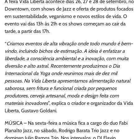
A feira Vida Liberta acontece dias 26, 27 e 28 de setembro, no
Downtown, com shows de Jazz e oferta de produtos focados
em sustentabilidade, veganismo e novos estilos de vida. O
evento vai das 13h às 21h e os shows começam ao cair da
tarde, a partir das 17h.
“
Criamos eventos de alta vibração onde todo mundo é bem-
vindo, incluindo bichos de estimação. A ideia é enfatizar a
liberdade, a consciência ambiental e a inovação, com muita
diversão e alto astral. Recentemente produzimos o Dia
Internacional da Yoga onde reunimos mais de dez mil
pessoas. Na Vida Liberta apresentamos alimentação natural
saborosa, sem fritura e funcional criada por pequenos
produtores, cerveja artesanal, moda e design feita com
materiais inovadores
”, explica o criador e organizador da Vida
Liberta, Gustavo Goldani.
MÚSICA – Na sexta-feira a música fica a cargo do duo Fabi
Planalto Jazz, no sábado, Rodrigo Barata Trio Jazz e no
domingo Julio Ramos Trio. Nos intervalos, o DJ Flavio