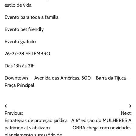
estilo de vida
Evento para toda a família
Evento pet friendly
Evento gratuito
26-27-28 SETEMBRO
Das 13h às 21h
Downtown – Avenida das Américas, 500 – Barra da Tijuca –
Praça Principal
Navegação
Previous:
Next:
de
Estratégias de proteção jurídica
A 6ª edição do MULHERES À
Post
patrimonial viabilizam
OBRA chega com novidades
planejamento sucessório de