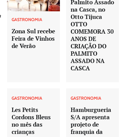
Palmito Assado
na Casca, no
a
Otto Tijuca
GASTRONOMIA
OTTO
Zona Sul recebe
COMEMORA 30
Feira de Vinhos
ANOS DE
de Verão
CRIAÇÃO DO
PALMITO
ASSADO NA
CASCA
GASTRONOMIA
GASTRONOMIA
Les Petits
Hamburgueria
Cordons Bleus
S/A apresenta
no mês das
projeto de
crianças
franquia da