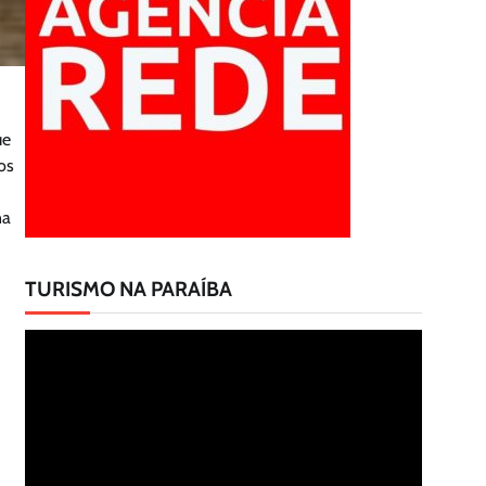
ue
os
na
TURISMO NA PARAÍBA
Tocador
de
vídeo