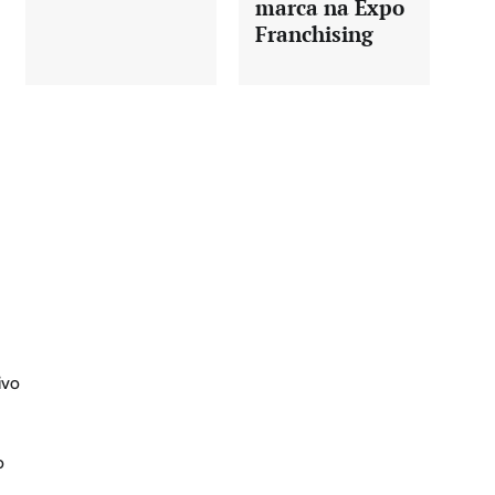
marca na Expo
Franchising
ivo
o