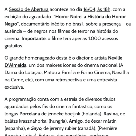
A
Sessão de Abertura
acontece no dia
16/04, às 18h,
com a
exibição do aguardado “
Horror Noire: a História do Horror
Negro”
, documentário inédito no brasil sobre a presença – ou
ausência – de negros nos filmes de terror na história do
cinema.
Importante
: o filme terá apenas 1.000 acessos
gratuitos.
O grande homenageado desta é o diretor e artista
Neville
D’Almeida,
um dos maiores ícones do cinema nacional (A
Dama do Lotação, Matou a Família e Foi ao Cinema, Navalha
na Carne, etc), com uma retrospectiva e uma entrevista
exclusiva.
A programação conta com a estreia de diversos títulos
aguardados pelos fãs do cinema fantástico, como os
longas
Porcelana
de jenneke boeijink (holanda),
Ravina
, de
balázs krasznahorkai (hungria),
Amigo
, de óscar mártin
(espanha), e
Sayo
, de jeremy rubier (canadá), (Première
America Latina). Entre os documentários, podemos