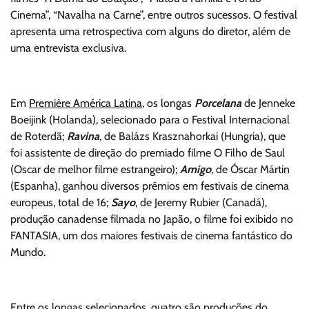
Cinema”, “Navalha na Carne”, entre outros sucessos. O festival
apresenta uma retrospectiva com alguns do diretor, além de
uma entrevista exclusiva.
Em
Première América Latina
, os longas
Porcelana
de Jenneke
Boeijink (Holanda), selecionado para o Festival Internacional
de Roterdã;
Ravina
, de Balázs Krasznahorkai (Hungria), que
foi assistente de direção do premiado filme O Filho de Saul
(Oscar de melhor filme estrangeiro);
Amigo
, de Óscar Mártin
(Espanha), ganhou diversos prêmios em festivais de cinema
europeus, total de 16;
Sayo
, de Jeremy Rubier (Canadá),
produção canadense filmada no Japão, o filme foi exibido no
FANTASIA, um dos maiores festivais de cinema fantástico do
Mundo.
Entre os longas selecionados, quatro são produções do