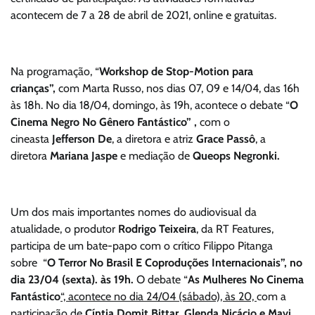
acontecem de 7 a 28 de abril de 2021, online e gratuitas.
Na programação, “
Workshop de Stop-Motion para
crianças”,
com Marta Russo, nos dias 07, 09 e 14/04, das 16h
às 18h. No dia 18/04, domingo, às 19h, acontece o debate “
O
Cinema Negro No Gênero Fantástico” ,
com o
cineasta
Jefferson De
, a diretora e atriz
Grace Passô
, a
diretora
Mariana Jaspe
e mediação de
Queops Negronki.
Um dos mais importantes nomes do audiovisual da
atualidade, o produtor
Rodrigo Teixeira
, da RT Features,
participa de um bate-papo com o crítico Filippo Pitanga
sobre “
O Terror No Brasil E Coproduções Internacionais”, no
dia 23/04 (sexta). às 19h.
O debate “
As Mulheres No Cinema
Fantástico
“, acontece no dia 24/04 (sábado), às 20,
com a
participação de
Cíntia Domit Bittar, Glenda Nicácio e Mavi