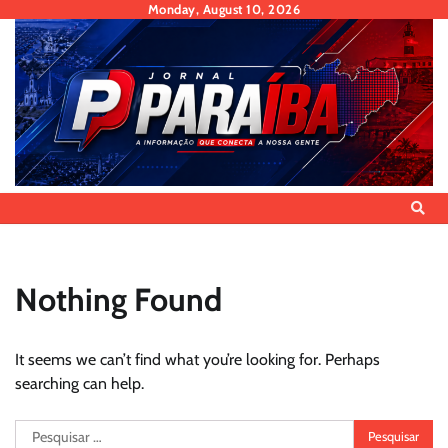
Skip
Monday, August 10, 2026
to
content
Nothing Found
It seems we can’t find what you’re looking for. Perhaps
searching can help.
Pesquisar