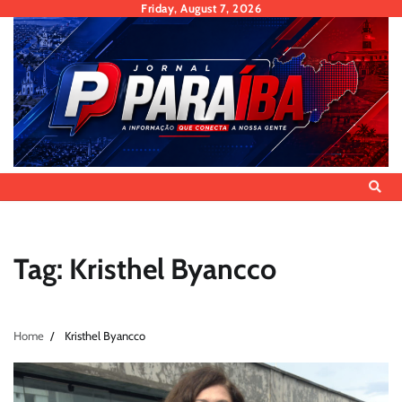
Skip
Friday, August 7, 2026
to
content
Tag:
Kristhel Byancco
Home
Kristhel Byancco