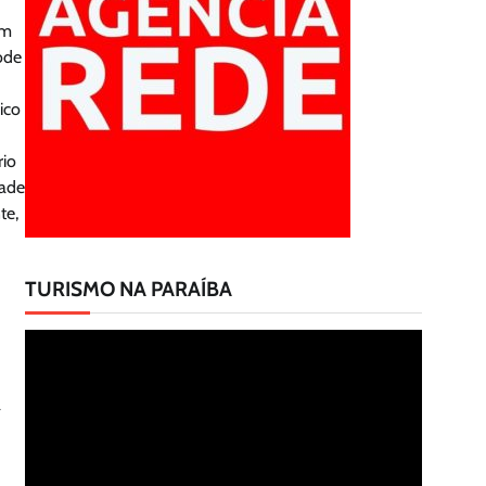
am
ode
ico
rio
dade
te,
TURISMO NA PARAÍBA
Tocador
de
vídeo
a