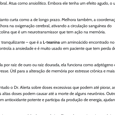
bral. Atua como ansiolítico. Embora ele tenha um efeito agudo, o 
a, tanto curta como a de longo prazo. Melhora também, a coordena
ra na oxigenação cerebral, ativando a circulação sanguínea do
colina que é um neurotransmissor que tem ação na memória.
tranquilizante – que é a
L-teanina
um aminoácido
encontrado no
ontrola a ansiedade e é muito usado em paciente que tem perda d
a por raiz de ouro ou raiz dourada, ela funciona como adptógeno 
se. Útil para a alteração de memória por estresse crônica e mais
udo o Dr. Alerta sobre doses excessivas que podem até piorar, a
as altas doses podem causar até a morte de alguns neurônios. Outr
antioxidante potente e participa da produção de energia, ajuda