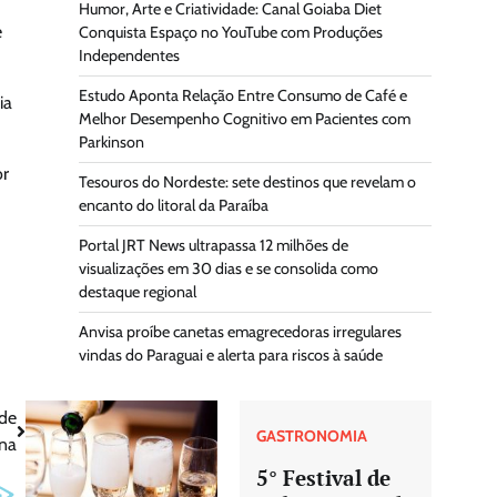
Humor, Arte e Criatividade: Canal Goiaba Diet
é
Conquista Espaço no YouTube com Produções
Independentes
Estudo Aponta Relação Entre Consumo de Café e
ia
Melhor Desempenho Cognitivo em Pacientes com
Parkinson
or
Tesouros do Nordeste: sete destinos que revelam o
encanto do litoral da Paraíba
Portal JRT News ultrapassa 12 milhões de
visualizações em 30 dias e se consolida como
destaque regional
Anvisa proíbe canetas emagrecedoras irregulares
vindas do Paraguai e alerta para riscos à saúde
ade
GASTRONOMIA
gna
5° Festival de