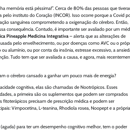
inha memória está péssima!”. Cerca de 80% das pessoas que tiver
 pelo instituto do Coração (INCOR). Isso ocorre porque a Covid p
rculação sanguínea comprometendo a oxigenação do cérebro. Então,
sa consequência. Contudo, é importante ser avaliado por um méd
ica Pineapple Medicina Integrativa
– alerta que as alterações de
ausada pelo envelhecimento, ou por doenças como AVC ou o próp
u alumínio, ou por conta da insônia, estresse excessivo, a ansie
nção. Tudo tem que ser avaliada a causa, e agora, mais recentemen
dam o cérebro cansado a ganhar um pouco mais de energia?
cidade cognitiva, elas são chamadas de Nootrópicos. Esses
idades, a primeira são os suplementos que podem ser comprados
s fitoterápicos precisam de prescrição médica e podem ser
ipais: Vimpocetina,
L-teanina
, Rhodiola rosea,
Noopept
e a própri
(aguda) para ter um desempenho cognitivo melhor, tem o poder