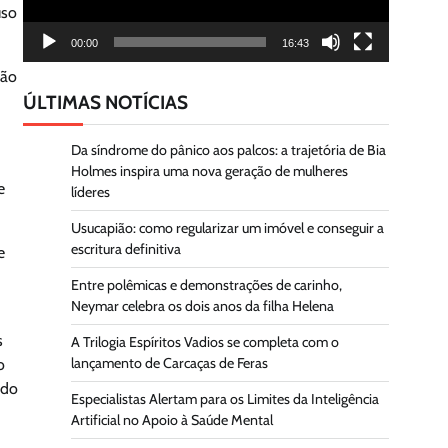
uso
00:00
16:43
ção
ÚLTIMAS NOTÍCIAS
Da síndrome do pânico aos palcos: a trajetória de Bia
Holmes inspira uma nova geração de mulheres
e
líderes
Usucapião: como regularizar um imóvel e conseguir a
escritura definitiva
e
Entre polêmicas e demonstrações de carinho,
Neymar celebra os dois anos da filha Helena
s
A Trilogia Espíritos Vadios se completa com o
lançamento de Carcaças de Feras
o
ndo
Especialistas Alertam para os Limites da Inteligência
Artificial no Apoio à Saúde Mental