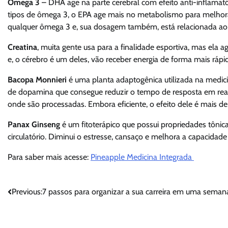
Ômega 3
– DHA age na parte cerebral com efeito anti-inflamatór
tipos de ômega 3, o EPA age mais no metabolismo para melhorar
qualquer ômega 3 e, sua dosagem também, está relacionada ao
Creatina
, muita gente usa para a finalidade esportiva, mas ela
e, o cérebro é um deles, vão receber energia de forma mais ráp
Bacopa Monnieri
é uma planta adaptogênica utilizada na medic
de dopamina que consegue reduzir o tempo de resposta em rea
onde são processadas. Embora eficiente, o efeito dele é mais d
Panax Ginseng
é um fitoterápico que possui propriedades tônica
circulatório. Diminui o estresse, cansaço e melhora a capacidade
Para saber mais acesse:
Pineapple Medicina Integrada
Navegação
Previous:
7 passos para organizar a sua carreira em uma seman
de