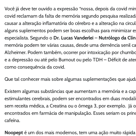
Você já deve ter ouvido a expressão “nossa, depois da covid m
covid reclamam da falta de memória segundo pesquisa realizada
causar a alteração inflamatória do cérebro e a alteração na ci
alguns suplementos podem ser boas escolhas para minimizar es
especialista. Segundo o
Dr. Lucas Vanderlei
–
Nutrólogo da Clín
memória podem ter várias causas, desde uma demência senil c
Alzheimer. Podem também, ocorrer por intoxicação por chumbo o
e a depressão ou até pelo Burnout ou pelo TDH – Déficit de ate
como consequência da covid.
Que tal conhecer mais sobre algumas suplementações que aju
Existem algumas substâncias que aumentam a memória e a capa
estimulantes cerebrais, podem ser encontrados em duas modal
sem receita médica, a Creatina ou o ômega 3, por exemplo. Já o
encontrados em farmácia de manipulação. Esses seriam os princ
cafeína.
Noopept
é um dos mais modernos, tem uma ação muito rápida 