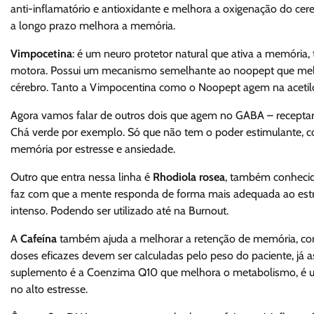
anti-inflamatório e antioxidante e melhora a oxigenação do cere
a longo prazo melhora a memória.
Vimpocetina
: é um neuro protetor natural que ativa a memóri
motora. Possui um mecanismo semelhante ao noopept que melho
cérebro. Tanto a Vimpocentina como o Noopept agem na acetil
Agora vamos falar de outros dois que agem no GABA – receptar 
Chá verde por exemplo. Só que não tem o poder estimulante, c
memória por estresse e ansiedade.
Outro que entra nessa linha é
Rhodiola rosea
, também conhecid
faz com que a mente responda de forma mais adequada ao estres
intenso. Podendo ser utilizado até na Burnout.
A
Cafeína
também ajuda a melhorar a retenção de memória, cont
doses eficazes devem ser calculadas pelo peso do paciente, já 
suplemento é a Coenzima Q10 que melhora o metabolismo, é um 
no alto estresse.