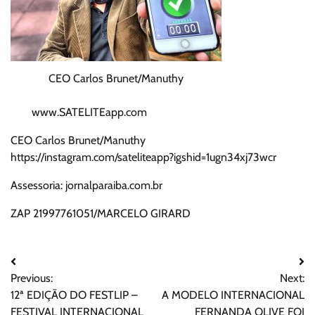
CEO Carlos Brunet/Manuthy
www.SATELITEapp.com
CEO Carlos Brunet/Manuthy
https://instagram.com/sateliteapp?igshid=1ugn34xj73wcr
Assessoria: jornalparaiba.com.br
ZAP 21997761051/MARCELO GIRARD
Navegação
Previous:
Next:
de
12ª EDIÇÃO DO FESTLIP –
A MODELO INTERNACIONAL
FESTIVAL INTERNACIONAL
FERNANDA OLIVE FOI