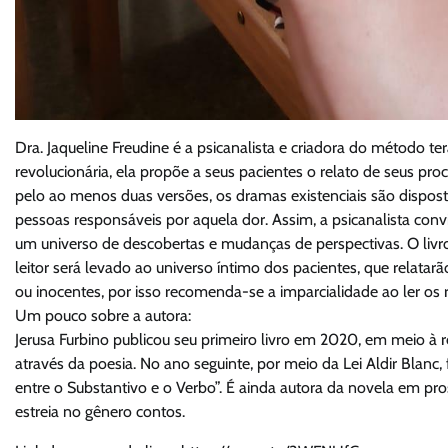
Dra. Jaqueline Freudine é a psicanalista e criadora do método t
revolucionária, ela propõe a seus pacientes o relato de seus pr
pelo ao menos duas versões, os dramas existenciais são dispos
pessoas responsáveis por aquela dor. Assim, a psicanalista conv
um universo de descobertas e mudanças de perspectivas. O livro
leitor será levado ao universo íntimo dos pacientes, que relatarã
ou inocentes, por isso recomenda-se a imparcialidade ao ler os r
Um pouco sobre a autora:
Jerusa Furbino publicou seu primeiro livro em 2020, em meio à re
através da poesia. No ano seguinte, por meio da Lei Aldir Blan
entre o Substantivo e o Verbo”. É ainda autora da novela em prosa
estreia no gênero contos.