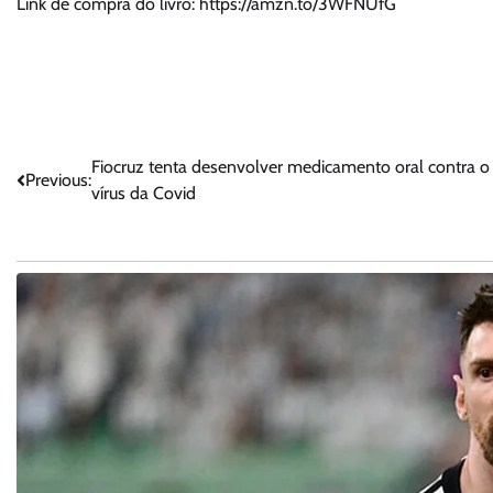
Link de compra do livro: https://amzn.to/3WFNUfG
Navegação
Fiocruz tenta desenvolver medicamento oral contra o
Previous:
vírus da Covid
de
Post