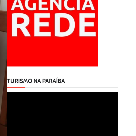
TURISMO NA PARAÍBA
Tocador
de
vídeo