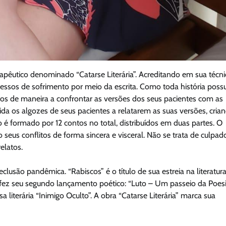
erapêutico denominado “Catarse Literária”. Acreditando em sua técni
ocessos de sofrimento por meio da escrita. Como toda história possu
tos de maneira a confrontar as versões dos seus pacientes com as
ida os algozes de seus pacientes a relatarem as suas versões, cria
 é formado por 12 contos no total, distribuídos em duas partes. O
o seus conflitos de forma sincera e visceral. Não se trata de culpad
elatos.
clusão pandêmica. “Rabiscos” é o título de sua estreia na literatur
c, fez seu segundo lançamento poético: “Luto – Um passeio da Poes
 literária “Inimigo Oculto”. A obra “Catarse Literária” marca sua