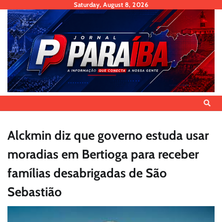
Skip
Saturday, August 8, 2026
to
content
Alckmin diz que governo estuda usar
moradias em Bertioga para receber
famílias desabrigadas de São
Sebastião