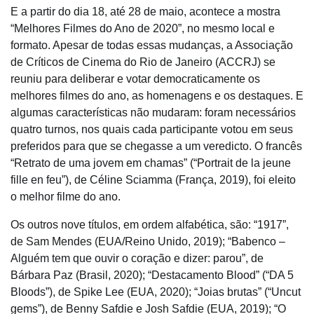
E a partir do dia 18, até 28 de maio, acontece a mostra
“Melhores Filmes do Ano de 2020”, no mesmo local e
formato. Apesar de todas essas mudanças, a Associação
de Críticos de Cinema do Rio de Janeiro (ACCRJ) se
reuniu para deliberar e votar democraticamente os
melhores filmes do ano, as homenagens e os destaques. E
algumas características não mudaram: foram necessários
quatro turnos, nos quais cada participante votou em seus
preferidos para que se chegasse a um veredicto. O francês
“Retrato de uma jovem em chamas” (“Portrait de la jeune
fille en feu”), de Céline Sciamma (França, 2019), foi eleito
o melhor filme do ano.
Os outros nove títulos, em ordem alfabética, são: “1917”,
de Sam Mendes (EUA/Reino Unido, 2019); “Babenco –
Alguém tem que ouvir o coração e dizer: parou”, de
Bárbara Paz (Brasil, 2020); “Destacamento Blood” (“DA 5
Bloods”), de Spike Lee (EUA, 2020); “Joias brutas” (“Uncut
gems”), de Benny Safdie e Josh Safdie (EUA, 2019); “O