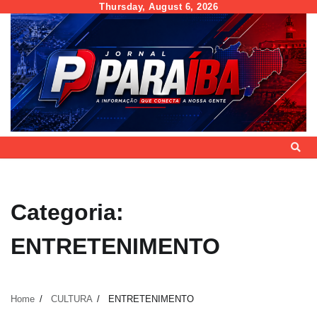
Skip
Thursday, August 6, 2026
to
content
Categoria:
ENTRETENIMENTO
Home
CULTURA
ENTRETENIMENTO