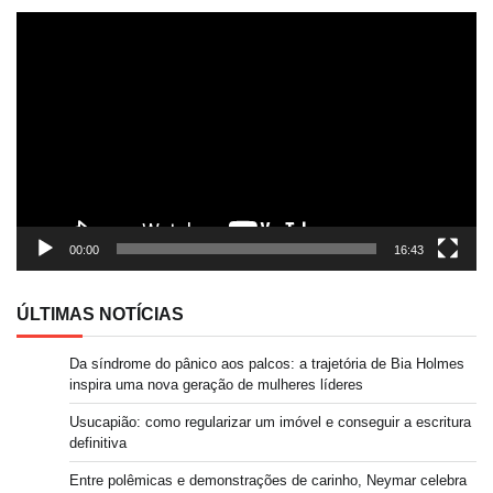
Tocador
de
vídeo
00:00
16:43
ÚLTIMAS NOTÍCIAS
Da síndrome do pânico aos palcos: a trajetória de Bia Holmes
inspira uma nova geração de mulheres líderes
Usucapião: como regularizar um imóvel e conseguir a escritura
definitiva
Entre polêmicas e demonstrações de carinho, Neymar celebra