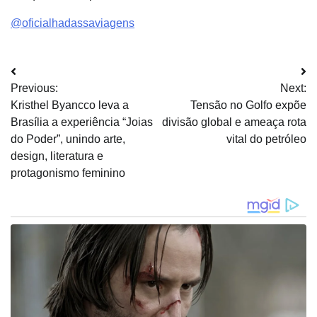
@oficialhadassaviagens
Navegação
Previous:
Next:
de
Kristhel Byancco leva a
Tensão no Golfo expõe
Post
Brasília a experiência “Joias
divisão global e ameaça rota
do Poder”, unindo arte,
vital do petróleo
design, literatura e
protagonismo feminino