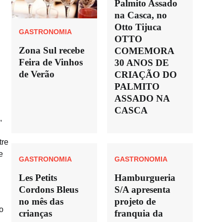
Palmito Assado
na Casca, no
Otto Tijuca
GASTRONOMIA
OTTO
Zona Sul recebe
COMEMORA
Feira de Vinhos
30 ANOS DE
de Verão
CRIAÇÃO DO
PALMITO
ASSADO NA
CASCA
,
tre
e
GASTRONOMIA
GASTRONOMIA
Les Petits
Hamburgueria
Cordons Bleus
S/A apresenta
no mês das
projeto de
o
crianças
franquia da