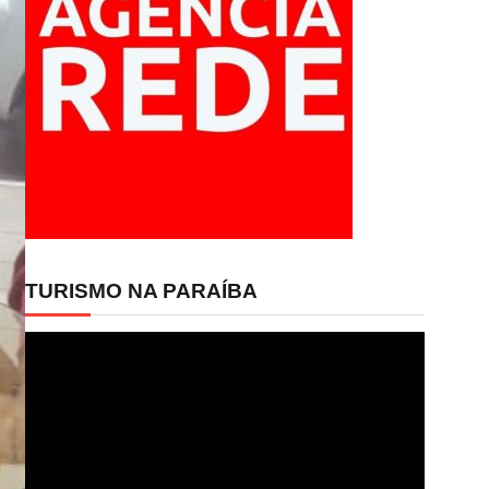
TURISMO NA PARAÍBA
Tocador
de
vídeo