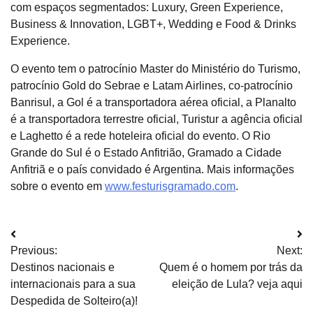
com espaços segmentados: Luxury, Green Experience,
Business & Innovation, LGBT+, Wedding e Food & Drinks
Experience.
O evento tem o patrocínio Master do Ministério do Turismo,
patrocínio Gold do Sebrae e Latam Airlines, co-patrocínio
Banrisul, a Gol é a transportadora aérea oficial, a Planalto
é a transportadora terrestre oficial, Turistur a agência oficial
e Laghetto é a rede hoteleira oficial do evento. O Rio
Grande do Sul é o Estado Anfitrião, Gramado a Cidade
Anfitriã e o país convidado é Argentina. Mais informações
sobre o evento em
www.festurisgramado.com
.
Navegação
Previous:
Next:
de
Destinos nacionais e
Quem é o homem por trás da
Post
internacionais para a sua
eleição de Lula? veja aqui
Despedida de Solteiro(a)!