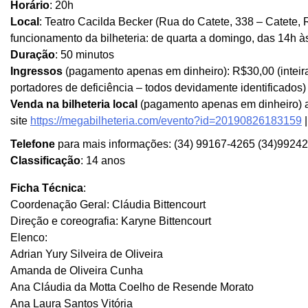
Horário
: 20h
Local
: Teatro Cacilda Becker (Rua do Catete, 338 – Catete, R
funcionamento da bilheteria: de quarta a domingo, das 14h à
Duração
: 50 minutos
Ingressos
(pagamento apenas em dinheiro): R$30,00 (inteir
portadores de deficiência – todos devidamente identificados)
Venda na bilheteria local
(pagamento apenas em dinheiro) a
site
https://megabilheteria.
com/evento?id=20190826183159
|
Telefone
para mais informações: (34) 99167-4265 (34)9924
Classificação
: 14 anos
Ficha Técnica
:
Coordenação Geral: Cláudia Bittencourt
Direção e coreografia: Karyne Bittencourt
Elenco:
Adrian Yury Silveira de Oliveira
Amanda de Oliveira Cunha
Ana Cláudia da Motta Coelho de Resende Morato
Ana Laura Santos Vitória