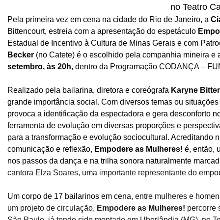
no Teatro Ca
Pela primeira vez em cena na cidade do Rio de Janeiro, a
Ci
Bittencourt, estreia com a apresentação do espetáculo
Empod
Estadual de Incentivo à Cultura de Minas Gerais e com Patrocí
Becker
(no Catete) é o escolhido pela companhia mineira e 
setembro, às 20h
, dentro da Programação CODANÇA – F
Realizado pela bailarina, diretora e coreógrafa
Karyne Bitte
grande importância social. Com diversos temas ou situações 
provoca a identificação da espectadora e gera desconforto n
ferramenta de evolução em diversas proporções e perspectiva
para a transformação e evolução sociocultural. Acreditando 
comunicação e reflexão,
Empodere as Mulheres!
é, então,
nos passos da dança e na trilha sonora naturalmente marca
cantora Elza Soares, uma importante representante do empo
Um corpo de 17 bailarinos em cena
, entre mulheres e home
um projeto de circulação,
Empodere as Mulheres!
percorre 
São Paulo, já tendo sido montado em Uberlândia (MG), no T