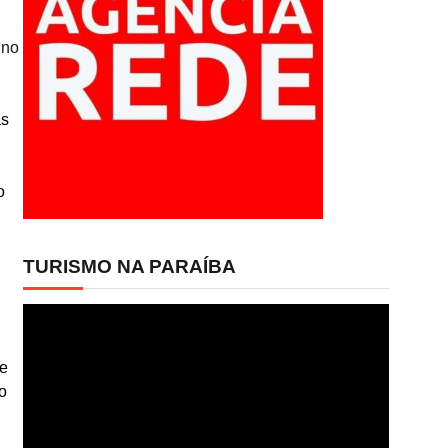
 no
as
o
TURISMO NA PARAÍBA
Tocador
de
vídeo
 e
o