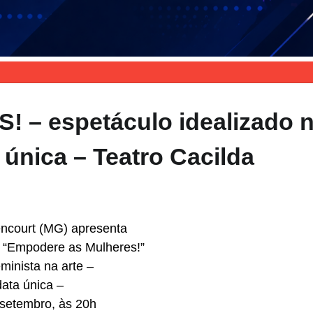
– espetáculo idealizado 
 única – Teatro Cacilda
encourt (MG) apresenta
 “Empodere as Mulheres!”
eminista na arte –
ata única –
 setembro, às 20h