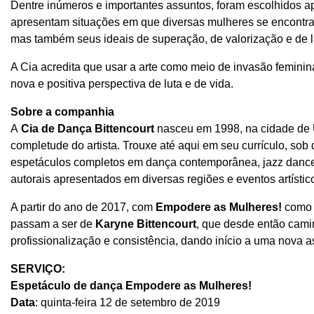
Dentre inúmeros e importantes assuntos, foram escolhidos a
apresentam situações em que diversas mulheres se encontra
mas também seus ideais de superação, de valorização e de l
A Cia acredita que usar a arte como meio de invasão fem
nova e positiva perspectiva de luta e de vida.
Sobre a companhia
A
Cia de Dança Bittencourt
nasceu em 1998, na cidade de U
completude do artista. Trouxe até aqui em seu currículo, sob 
espetáculos completos em dança contemporânea, jazz dance 
autorais apresentados em diversas regiões e eventos artístic
A partir do ano de 2017, com
Empodere as Mulheres!
como s
passam a ser de
Karyne Bittencourt
, que desde então cami
profissionalização e consistência, dando início a uma nova a
SERVIÇO:
Espetáculo de dança Empodere as Mulheres!
Data
: quinta-feira 12 de setembro de 2019