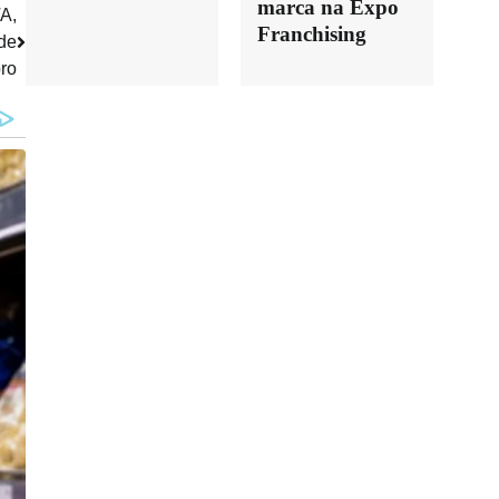
marca na Expo
A,
Franchising
de
ro