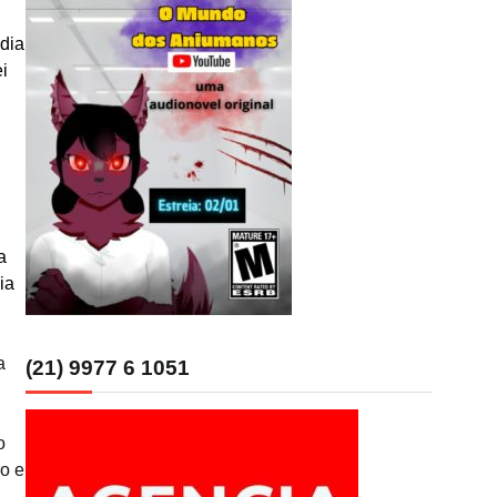
dia
ei
a
ia
a
(21) 9977 6 1051
o
ro e