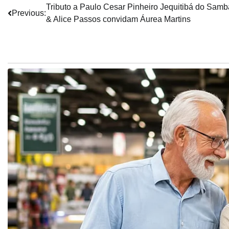
Navegação
Tributo a Paulo Cesar Pinheiro Jequitibá do Samb
Previous:
& Alice Passos convidam Áurea Martins
de
Post