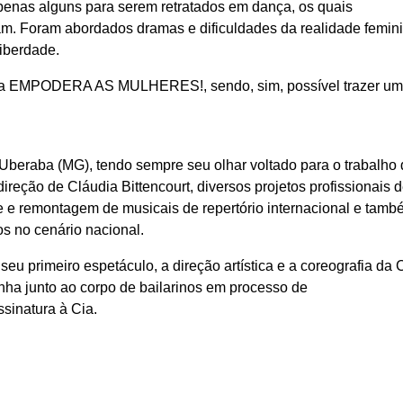
penas alguns para serem retratados em dança, os quais
m. Foram abordados dramas e dificuldades da realidade femini
iberdade.
inina EMPODERA AS MULHERES!, sendo, sim, possível trazer u
beraba (MG), tendo sempre seu olhar voltado para o trabalho 
direção de Cláudia Bittencourt, diversos projetos profissionais 
e remontagem de musicais de repertório internacional e tamb
os no cenário nacional.
eu primeiro espetáculo, a direção artística e a coreografia da 
nha junto ao corpo de bailarinos em processo de
ssinatura à Cia.