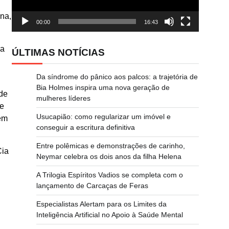
na,
00:00
16:43
ma
ÚLTIMAS NOTÍCIAS
Da síndrome do pânico aos palcos: a trajetória de
Bia Holmes inspira uma nova geração de
de
mulheres líderes
de
Usucapião: como regularizar um imóvel e
ém
conseguir a escritura definitiva
Entre polêmicas e demonstrações de carinho,
Cia
Neymar celebra os dois anos da filha Helena
A Trilogia Espíritos Vadios se completa com o
lançamento de Carcaças de Feras
Especialistas Alertam para os Limites da
Inteligência Artificial no Apoio à Saúde Mental