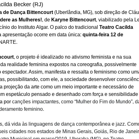
cilda Becker (RJ)
a de Dança Bittencourt
(Uberlândia, MG), sob direção de Cláu
ere as Mulheres!
, de
Karyne Bittencourt
, viabilizado pela L
nio do Instituto Algar. O palco do tradicional
Teatro Cacilda
a apresentação ocorre em data única:
quinta-feira 12 de
UNARTE.
ncourt
, o projeto é idealizado no ativismo feminista e na sua
da realidade feminina expostos na coreografia, possivelmente
o espectador. Assim, manifesta e ressalta o feminismo como um
s, possibilitando, com ele, a sociedade desenvolver consciênc
na projeção da arte como um meio importante e necessário de
 um espetáculo pensado e desenhado com força e sensibilidade
da por
canções impactantes, como “Mulher do Fim do Mundo”, d
deramento feminino.
ns, dá vida às linguagens de dança contemporânea e jazz. Com
seis cidades nos estados de Minas Gerais, Goiás, Rio de Janei
eatro Municipal em março/2019, Uberaba (MG), no Teatro