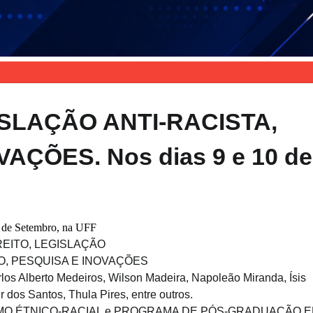
ISLAÇÃO ANTI-RACISTA,
AÇÕES. Nos dias 9 e 10 de
0 de Setembro, na UFF
REITO, LEGISLAÇÃO
NO, PESQUISA E INOVAÇÕES
los Alberto Medeiros, Wilson Madeira, Napoleão Miranda, Ísis
r dos Santos, Thula Pires, entre outros.
SMO ÉTNICO-RACIAL e PROGRAMA DE PÓS-GRADUAÇÃO 