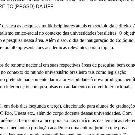
REITO (PPGSD) DA UFF
destaca as pesquisas multidisciplinares atuais em sociologia e direito. 
ralismo étnico-racial no contexto das universidades brasileiras. O objet
no e pesquisa nessa área. Além disso, o dia de inauguração do Colóquio
e fará 40 apresentações acadêmicas relevantes para o tópico.
os de renome nacional em suas respectivas áreas de pesquisa, bem com
no contexto do mundo universitário brasileiro tais como legislação
quio pretende não somente dar maior visibilidade à nova produção cientí
ar a interlocução com pesquisas em andamento no nível Internacional”,
, em dois dias (segunda e terça), direcionado para alunos de graduação
-Rio, Unesa etc., além do corpo docente dessas universidades. Com
acadêmica, bem como a incorporação nos currículos das temáticas refere
mentar mediante a produção acadêmica uma cultura jurídica que possa
smos e lacunas de modo a revertê-los mediante seu aprimoramento. E