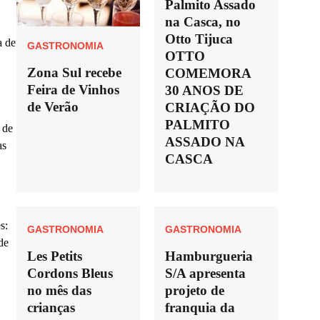
Palmito Assado
na Casca, no
Otto Tijuca
a de
GASTRONOMIA
OTTO
Zona Sul recebe
COMEMORA
Feira de Vinhos
30 ANOS DE
de Verão
CRIAÇÃO DO
PALMITO
 de
ASSADO NA
as
CASCA
s:
GASTRONOMIA
GASTRONOMIA
de
Les Petits
Hamburgueria
Cordons Bleus
S/A apresenta
no mês das
projeto de
crianças
franquia da