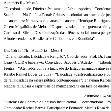
Auditório
II
– Mesa 3
“Decolonialidade,
Direito e Pensamento Afrodiaspórico”. Coordenad
Stanchi — “Na Colônia Penal: Críticas decoloniais ao sistema de jus
encarceradas: Narrativas em cartas do cárcere”; Henrique Rodrigue
Cícero Magalhães de Melo – “Dispositivosde poder e guerra às drogas
Cardoso da Silva -“Descolonização das ciências sociais numa perspe
Afrodescendentes Brasileiros e Caribenhos em Rondônia”.
Das 15h ás 17h – Auditório – Mesa 4
“Direito, Estado, Laicidade e Religião”. Coordenador: Prof. Dr. Iva
Ceap / CCIR e babalawô. Convidado: Jacques d’Adesky – “Liberdade r
Freitas – “Atentados contra a laicidade do Estado emanados através d
Kalebe Rangel Lopes da Silva – “Laicidade, (des)secularização e pós
da religiosidade na esfera pública contemporânea”; Thaynara Karolin
práticas religiosas e
espirituais de matriz africana em face de direito
Auditório I
I
– Me
“Sistemas de Controle e Racismo Institucional”. Coordenadoras: Pro
Convidada: Rachel Barros. Participantes: Fernanda Mateus Rosa da S