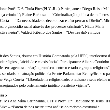
ora: Profº. Drº. Thula Pires(PUC-Rio).Participantes: Diego Reis e Mal
tiça criminal”; Elaine Barbosa — “Criminalização política
de mulheres
s Costa — “Da
necessidade de decolonizar e afro-pensar o Direito”; Mic
: o genocídio racial através dos processos
criminais”; Nádia Maria
ctiva negra”; Valdeci Ribeiro dos Santos – “Devires daNegritude
nir dos Santos, doutor em História Comparada pela UFRJ, interlocutor 
eligiosa, laicidade e coexistência”. Participantes: Alberto Coutinho
e seus agentes: a relação promíscua entre o estado e grupos religiosos”
-secularismo: atuação política da Frente Parlamentar Evangélica e o pa
e Veiga Corrêa -“Liberdade na religiosidade: o racismo e seus efeitos 
s assegurados pelo ordenamento jurídico brasileiro vigente”.
sa 5
fº. Ms Ana Míria Carinhanha, UFF e Profº. Dr”. Jaqueline de Jesus, IF
ilva – “Parem de nos matar: uma análise do racismo estrutural e