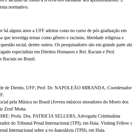
stema normativo.
or há alguns anos a UFF adotou cotas no curso de pós graduação em
sa que investiga temas como gênero e racismo, liberdade religiosa e
a questão racial, dentre outros. Os pesquisadores são em grande parte al
gado especialista em Direitos Humanos e Rel. Raciais e Prof.
s Raciais no Brasil.
ade de Direito, UFF; Prof. Dr. NAPOLEÃO MIRANDA, Coordenador
F.
pela Música no Brasil (Jovens músicos moradores do Morro dos
riz Zezé Motta.
Profa. Dra. PATRICIA SELLERS, Advogada Criminalista
rador do Tribunal Penal Internacional (TPI), em Haia. Visiting Fellow 
nal Internacional sobre a ex-Iugoslávia (TPII), em Haia.