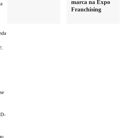
marca na Expo
la
Franchising
nda
F.
se
SD-
mo