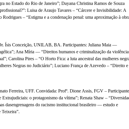
egra no Estado do Rio de Janeiro”; Dayana Christina Ramos de Souza
 profissional?”: Luisa de Araujo Tavares – “Cárcere e
Invisibilidade: A
o Rodrigues – “Estigma e a
condenação penal: uma aproximação à obr
. Dr. Ísis Conceição, UNILAB, BA.
Particip
a
ntes:
Juliana Maia —
angélica”; Ana Míria — “Direitos humanos e
criminalização da violência
enal”; Carolina Pires – “O Horto Fica: a luta ancestral das mulheres negr
ulheres Negras no Judiciário”; Luciano França de Azevedo – “Direito e
nato Ferreira, UFF. Convidada: Profº. Dione Assis, FGV – Participante
e Extrajudiciais: o protagonismo da vítima”; Renata Shaw – “Diversida
s dasengrenagens do racismo institucional brasileiro — estudo e
 Teixeira”.