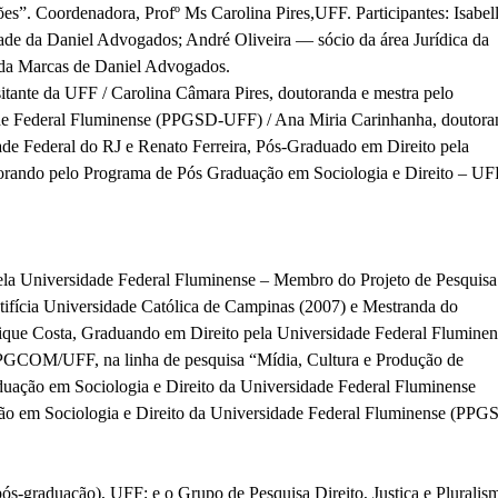
s”. Coordenadora, Profº Ms Carolina Pires,UFF. Participantes: Isabel
ade da Daniel Advogados; André Oliveira — sócio da área Jurídica da
a da Marcas de Daniel Advogados.
sitante da UFF / Carolina Câmara Pires, doutoranda e mestra pelo
ade Federal Fluminense (PPGSD-UFF) / Ana Miria Carinhanha, doutora
de Federal do RJ e Renato Ferreira, Pós-Graduado em Direito pela
ando pelo Programa de Pós Graduação em Sociologia e Direito – UF
la Universidade Federal Fluminense – Membro do Projeto de Pesquisa
tifícia Universidade Católica de Campinas (2007) e Mestranda do
ique Costa, Graduando em Direito pela Universidade Federal Fluminen
PGCOM/UFF, na linha de pesquisa “Mídia, Cultura e Produção de
duação em Sociologia e Direito da Universidade Federal Fluminense
o em Sociologia e Direito da Universidade Federal Fluminense (PPG
pós-graduação), U
FF
; e o Grupo de Pesquisa Direito, Justiça e Pluralis