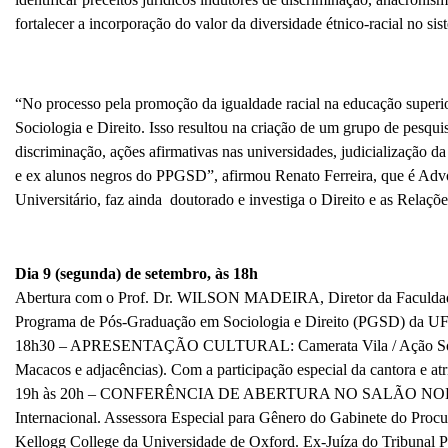
fortalecer a incorporação do valor da diversidade étnico-racial no si
“No processo pela promoção da igualdade racial na educação superi
Sociologia e Direito. Isso resultou na criação de um grupo de pesqui
discriminação, ações afirmativas nas universidades, judicialização d
e ex alunos negros do PPGSD”, afirmou Renato Ferreira, que é Advo
Universitário, faz ainda doutorado e investiga o Direito e as Relaçõe
Dia 9 (segunda) de setembro, às 18h
Abertura com o Prof. Dr. WILSON MADEIRA, Diretor da Faculd
Programa de Pós-Graduação em Sociologia e Direito (PGSD) da UF
18h30 – APRESENTAÇÃO CULTURAL: Camerata Vila / Ação Social 
Macacos e adjacências). Com a participação especial da cantora e at
19h às 20h – CONFERÊNCIA DE ABERTURA NO SALÃO NOBRE: 
Internacional. Assessora Especial para Gênero do Gabinete do Procu
Kellogg College da Universidade de Oxford. Ex-Juíza do Tribunal Pe