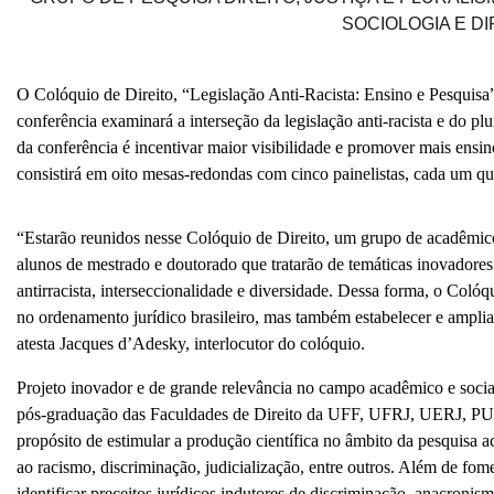
SOCIOLOGIA E DI
O Colóquio de Direito, “Legislação Anti-Racista: Ensino e Pesquisa” 
conferência examinará a interseção da legislação anti-racista e do plu
da conferência é incentivar maior visibilidade e promover mais ensi
consistirá em oito mesas-redondas com cinco painelistas, cada um qu
“Estarão reunidos nesse Colóquio de Direito, um grupo de acadêmic
alunos de mestrado e doutorado que tratarão de temáticas inovadores 
antirracista, interseccionalidade e diversidade. Dessa forma, o Coló
no ordenamento jurídico brasileiro, mas também estabelecer e ampli
atesta Jacques d’Adesky, interlocutor do colóquio.
Projeto inovador e de grande relevância no campo acadêmico e social
pós-graduação das Faculdades de Direito da UFF, UFRJ, UERJ, PUC
propósito de estimular a produção científica no âmbito da pesquisa 
ao racismo, discriminação, judicialização, entre outros. Além de fo
identificar preceitos jurídicos indutores de discriminação, anacroni