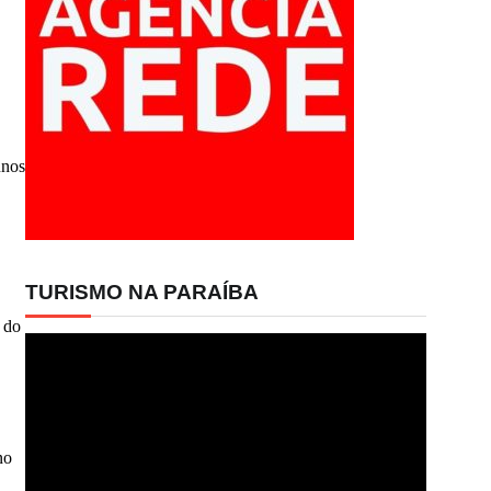
unos
TURISMO NA PARAÍBA
 do
Tocador
de
vídeo
no