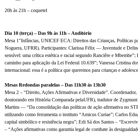
20h às 21h – coquetel
Dia
10
(terça)
–
D
as 9h às 11h – Auditório
Mesa 1″Infâncias, UNICEF ECA: Direitos das Crianças, Políticas pa
Noguera, UFRR). Participantes: Clarissa Félix — Juventude e
Delin
sensível: uma crítica estética e racial segundo
Ranciêre e Mbembe”; L
caminho para aplicação da Lei Federal 10.639”; Vanessa Cristina do
internacional: essa é a política
que queremos para crianças e adolesce
Mesas Redondas paralelas – Das 11h30 às 13h30
Mesa 2 – “Direito, Ações Afirmativas e Diversidade”. Coordenador, 
doutorando em História Comparada pelaUFR), tradutor de Zygmunt
Martins — “Da consolidação
das políticas de ação afirmativa no ST
utilizando como ferramenta o instituto “Amicus
Curiae”; Carlos Edu
capital simbólico e resistência
negra”; Erli Sá dos Santos – “Escreviv
– “Ações afirmativas como garantia legal de combate às desigualdades 