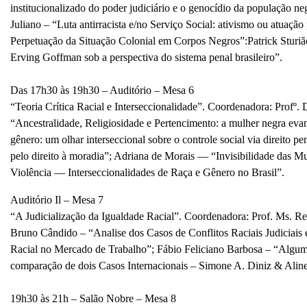
institucionalizado do poder
judiciário e o genocídio da população n
Juliano – “Luta antirracista e/no Serviço Social: ativismo ou atuação
Perpetuação da Situação Colonial em Corpos Negros”:Patrick Sturiã
Erving Goffman sob a perspectiva do sistema penal brasileiro”.
Das 17h30 às 19h30 – Auditório – Mesa 6
“Teoria Crítica
Racial e Interseccionalidade”. Coordenadora: Profº
“Ancestralidade, Religiosidade e Pertencimento: a mulher negra ev
gênero: um olhar interseccional sobre o controle
social via direito p
pelo direito à moradia”; Adriana de Morais — “Invisibilidade das M
Violência — Interseccionalidades de Raça e Gênero no Brasil”.
Auditório Il – Mesa 7
“A Judicialização da Igualdade Racial”. Coordenadora: Prof. Ms. Re
Bruno Cândido – “Analise dos Casos de Conflitos Raciais Judiciais 
Racial no Mercado de Trabalho”; Fábio Feliciano Barbosa – “Alguma
comparação de dois Casos Internacionais – Simone A. Diniz & Aline
19h30 às 21h – Salão Nobre – Mesa 8