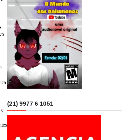
A
ivo
o
fica
(21) 9977 6 1051
 e
ntes