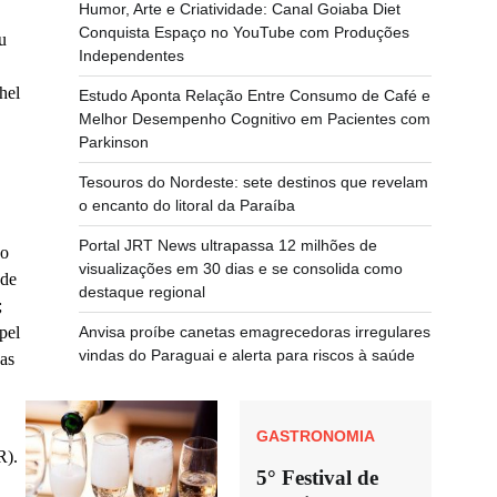
Humor, Arte e Criatividade: Canal Goiaba Diet
Conquista Espaço no YouTube com Produções
u
Independentes
hel
Estudo Aponta Relação Entre Consumo de Café e
Melhor Desempenho Cognitivo em Pacientes com
Parkinson
Tesouros do Nordeste: sete destinos que revelam
o encanto do litoral da Paraíba
Portal JRT News ultrapassa 12 milhões de
do
visualizações em 30 dias e se consolida como
 de
destaque regional
;
Anvisa proíbe canetas emagrecedoras irregulares
pel
vindas do Paraguai e alerta para riscos à saúde
nas
GASTRONOMIA
R).
5° Festival de