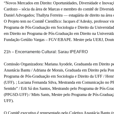
“Novos Mercados em Direito: Oportunidades, Diversidade e Inovaçõe
Cardozo – sócia da área de Marcas e membro do comitê de Diversid
Daniel Advogados; Thallyta Ferreira — estagiária de direito na áre
O Projeto tem no Comitê Científico: Jacques d’Adesky, professor vi
Programa de Pós-Graduação em Sociologia e Direito da Universid
em Direito no Programa de Pós-Graduação em Direito na Universida
Fundação Getúlio Vargas – FGV/EBAPE. Mestre pela UERJ, Doutor
21h – Encerramento Cultural: Sarau IPEAFRO
Comissão Organizadora: Mariana Ayodele, Graduanda em Direito pe
Anastácia Bantu / Adriana de Morais, Graduada em Direito pela Pon
Programa de Pós-Graduação em Sociologia e Direito da UFF / Henr
(UFF). ; Luciana Fernanda Silva, Mestranda em Comunicação no P
Sentido” / Erli Sá dos Santos, Mestrando pelo Programa de Pós-Gra
(PPGSD-UFF) / Mirts Sants, Mestre pelo Programa de Pós-Graduaçã
UFF).
O Comitê executivo é representado pelo Coletivo Anastácia Bantu (