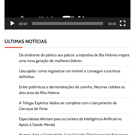
00:00
16:43
ÚLTIMAS NOTÍCIAS
Da síndrome do pânico aos palcos: a trajetória de Bia Holmes inspira
uma nova geração de mulheres líderes
Usucapião: como regularizar um imóvel e conseguir a escritura
definitiva
Entre polêmicas e demonstrações de carinho, Neymar celebra os
dois anos da filha Helena
A Trilogia Espíritos Vadios se completa com o lançamento de
Carcaças de Feras
Especialistas Alertam para os Limites da Inteligência Artificial no
Apoio à Saúde Mental
Humor, Arte e Criatividade: Canal Goiaba Diet Conquista Espaço no