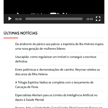
00:00
16:43
ÚLTIMAS NOTÍCIAS
Da síndrome do pânico aos palcos: a trajetória de Bia Holmes inspira
uma nova geração de mulheres líderes
Usucapião: como regularizar um imóvel e conseguir a escritura
definitiva
Entre polêmicas e demonstrações de carinho, Neymar celebra os
dois anos da filha Helena
A Trilogia Espíritos Vadios se completa com o lançamento de
Carcaças de Feras
Especialistas Alertam para os Limites da Inteligência Artificial no
Apoio à Saúde Mental
Humor, Arte e Criatividade: Canal Goiaba Diet Conquista Espaço no