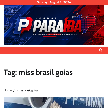
Skip
Sunday, August 9, 2026
to
content
Tag:
miss brasil goias
Home
miss brasil goias