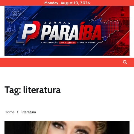
Skip
Monday, August 10, 2026
to
content
Tag:
literatura
Home
literatura