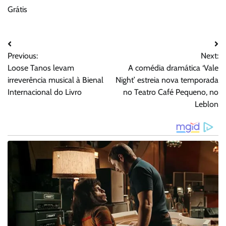
Grátis
Navegação
Previous:
Next:
de
Loose Tanos levam
A comédia dramática ‘Vale
Post
irreverência musical à Bienal
Night’ estreia nova temporada
Internacional do Livro
no Teatro Café Pequeno, no
Leblon