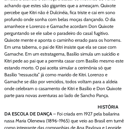
achando que estes são gigantes que a ameaçam. Quixote
percebe que Kitri não é Dulcinéia, fica triste e cai em sono
profundo onde sonha com belas moças dançando. O dia
amanhece e Lorenzo e Gamache acordam Don Quixote
perguntando se ele sabe o paradeiro do casal fugitivo.
Quixote mente e aponta o caminho errado para os homens.
Em uma taberna, o pai de Kitri insiste que ela se case com
Gamache. Em um estratagema, Basílio simula um suicídio e
Kitri pede ao pai que a permita casar com Basílio mesmo este
estando morto. O pai aceita simular a cerimônia só que
Basílio “ressuscita” já como marido de Kitri. Lorenzo e
Gamache se dão por vencidos, todos voltam para a aldeia
onde celebram o casamento de Kitri e Basílio e Don Quixote
parte para novas aventuras ao lado de Sancho Pança.
HISTÓRIA
DA ESCOLA DE DANÇA
– Foi criada em 1927 pela bailarina
russa Maria Olenewa (1896-1965) que veio ao Brasil em turnê
como integrante das companhias de Ana Pavlova e Leonide