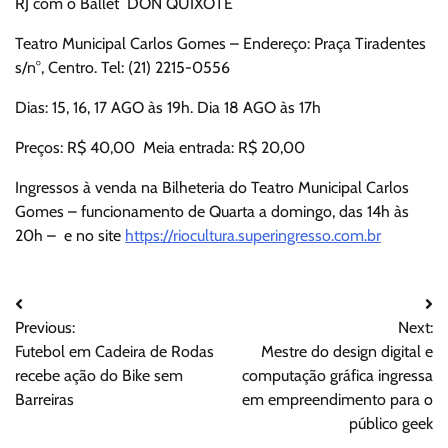
RJ com o Ballet DON QUIXOTE
Teatro Municipal Carlos Gomes – Endereço: Praça Tiradentes
s/n°, Centro. Tel: (21) 2215-0556
Dias: 15, 16, 17 AGO às 19h. Dia 18 AGO às 17h
Preços: R$ 40,00 Meia entrada: R$ 20,00
Ingressos à venda na Bilheteria do Teatro Municipal Carlos
Gomes – funcionamento de Quarta a domingo, das 14h às
20h – e no site
https://riocultura.superingresso.com.br
Navegação
Previous:
Next:
de
Futebol em Cadeira de Rodas
Mestre do design digital e
Post
recebe ação do Bike sem
computação gráfica ingressa
Barreiras
em empreendimento para o
público geek