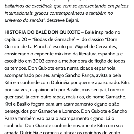
bailarinos de excelência que vem se apresentando em palcos
internacionais, grupos contemporâneos e também no
universo do samba”
, descreve Bejani.
HISTÓRIA DO BALÉ DON QUIXOTE
– Balé inspirado no
capítulo 20 – “Bodas de Gamache” – do clássico “Dom
Quixote de La Mancha” escrito por Miguel de Cervantes,
considerado o expoente máximo da literatura espanhola e
escolhido em 2002 como a melhor obra de ficção de todos
os tempos. Don Quixote entra numa cidade espanhola
acompanhado por seu amigo Sancho Pança, avista a bela
Kitri e a confunde com Dulcinéia por quem é apaixonado. Kitri,
por sua vez, é apaixonada por Basílio, mas seu pai, Lorenzo,
quer casá-la com outro rapaz, mais rico, de nome Gamache.
Kitri e Basilio fogem para um acampamento cigano e são
perseguidos por Gamache e Lorenzo. Don Quixote e Sancho
Panza também vão para o acampamento cigano. Lá o
sonhador Don Quixote confunde novamente Kitri com sua
amada Dulcinéia e começa a atacar os moinhos de vento